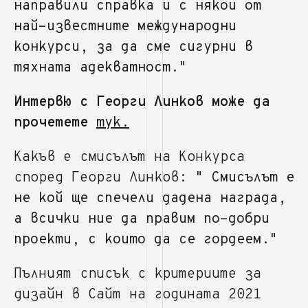
направили справка и с някои от
най-известните международни
конкурси, за да сме сигурни в
тяхната адекватност."
Интервю с Георги Линков може да
прочетете
тук.
Какъв е смисълът на Конкурса
според Георги Линков:
" Смисълът е
не кой ще спечели дадена награда,
а всички ние да правим по-добри
проекти, с които да се гордеем."
Пълният списък с критериите за
дизайн в Сайт на годината 2021