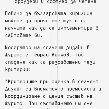
броузери и софтуер за четене
Повече за българската кирилица
можете да прочетете
тук
и да
научите как да се имплементира в
сайтовете ви.
Модератор на сегмент Дизайн в
журито е
Георги Линков
. Той
споделя как са разработени тези
критерии:
"Критериите при оценка в сегмент
Дизайн са внимателно премислени и
координиране с целия състав на
журито. При съставянето им сме