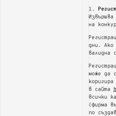
1.
Регис
Извършва
на конку
Регистра
дни. Ако
валидна 
Регистра
може да 
коригира
в сайта
всички к
(фирма в
по създа