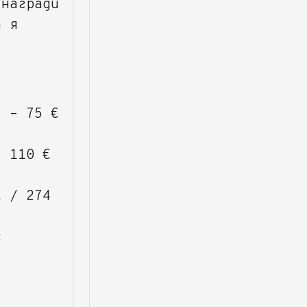
 награди
а я
) – 75 €
– 110 €
€ / 274
с