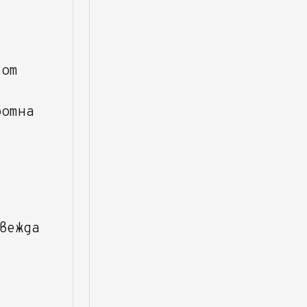
 от
ботна
вежда