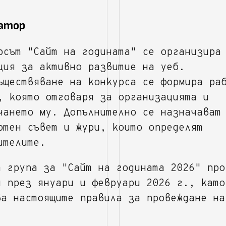
затор
рсът "Сайт на годината" се организира
ция за активно развитие на уеб.
ъществяване на конкурса се формира ра
, която отговаря за организацията и
чането му. Допълнително се назначават
ртен съвет и жури, които определят
ителите.
а група за "Сайт на годината 2026" про
я през януари и февруари 2026 г., като
ва настоящите правила за провеждане на
.