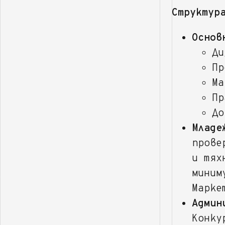
Структур
Основ
Ди
Пр
Ма
Пр
До
Младе
прове
и тях
миним
Марке
Админ
Конку