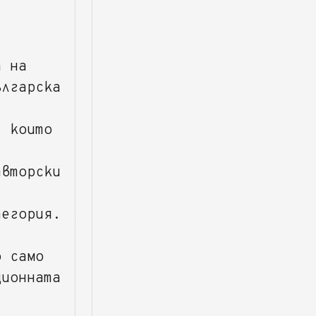
т на
ългарска
, които
авторски
тегория.
о само
ционната