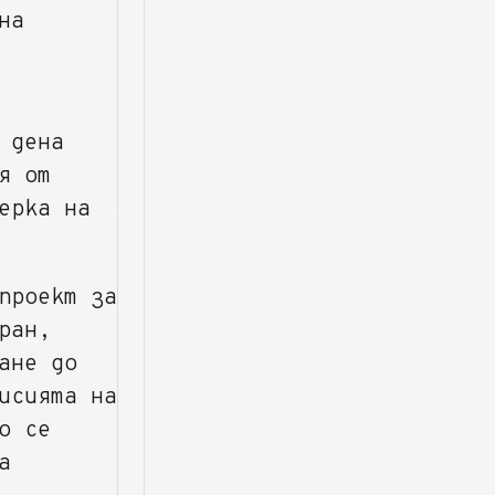
на
 дена
я от
ерка на
проект за
ран,
ане до
исията на
о се
а