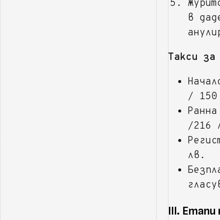
Журит
в дад
анули
Такси за
Начал
/ 150
Ранна
/216 
Регис
лв.
Безпл
гласу
III. Етапи