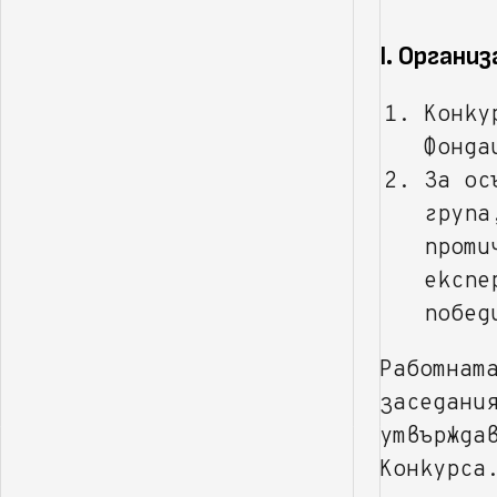
I. Органи
Конку
Фонда
За ос
група
проти
експе
побед
Работнат
заседани
утвържда
Конкурса