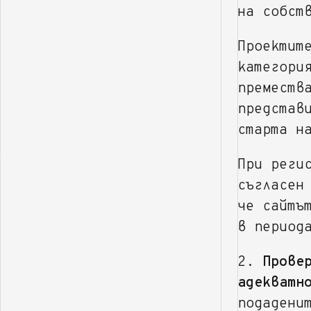
на собст
Проектит
категори
преместв
представ
старта н
При реги
съгласен
че сайтъ
в период
2.
Прове
адекватн
подадени