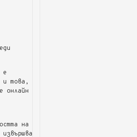
еди
 е
 и това,
е онлайн
остта на
 извършва