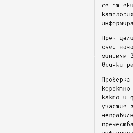
се от ек
категори
информир
През цел
след нач
минимум 
всички р
Проверка
коректно
както и 
участие 
неправил
преместв