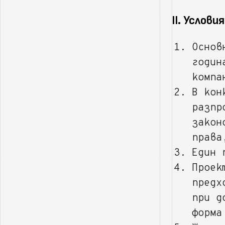
II. Услови
Основ
годин
компа
В кон
разпр
закон
права
Един 
Проек
предх
при д
форма