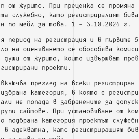
ип от журито. При преценка се промяна 
ята служебно, като регистриралият бива
ан по мейл за това. 1 – 3.10.2026 г.
ия период на регистрация и в първите 5
ало на оценяването се обособява комиси
3 души от журито, които извършват пров
егистрирани проекти.
 включва преглед на всеки регистриран 
 избрана категория, в която е регистри
дали не попада в забранените за допуск
групи сайтове. При установяване от ком
но подбрана категория проектът служебн
а в адекватна, като регистриращият бив