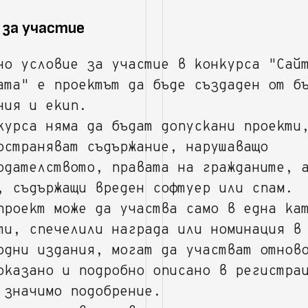
я за участие
но условие за участие в конкурса "Сай
ата" е проектът да бъде създаден от б
ния и екип.
курса няма да бъдат допускани проекти
остраняват съдържание, нарушаващо
одателството, правата на гражданите, 
, съдържащи вреден софтуер или спам.
проект може да участва само в една ка
ти, спечелили награда или номинация в
одни издания, могат да участват отнов
оказано и подробно описано в регистра
 значимо подобрение.