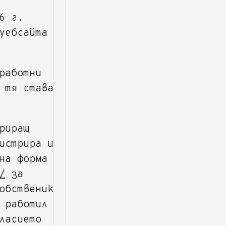
6 г.
уебсайта
работни
 тя става
риращ
истрира и
на форма
/
за
обственик
 работил
ласието