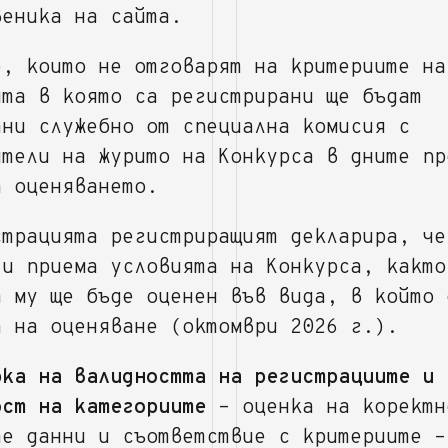
веника на сайта.
е, които не отговарят на критериите на
ята в която са регистрирани ще бъдат
ани служебно от специална комисия с
ители на журито на Конкурса в дните пр
а оценяването.
страцията регистриращият декларира, че
 и приема условията на Конкурса, както
т му ще бъде оценен във вида, в който 
а на оценяване (октомври 2026 г.).
рка на валидността на регистрациите и
ост на категориите
– оценка на коректн
те данни и съответствие с критериите –