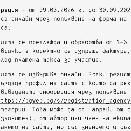
трация
– от 09.03.2026 г. до 30.09.202
 се онлайн чрез попълване на форма на 
рса.
цията се преглежда и обработва от 1-3 
 всичко е коректно се изпраща фактура,
след платена такса за участие.
цията се извършва онлайн. Всеки регист
създаде профил на сайта с който да рег
 въведената информация чрез попълване 
https://bgweb.bg/s/registration_agency
атегории. Това може да се направи от с
ъзложител), от автор или член на екипа
ването на сайта, но със знанието и съг