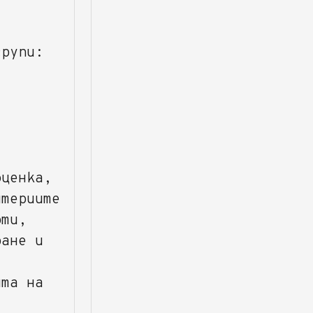
групи:
ценка,
итериите
рти,
ране и
ята на