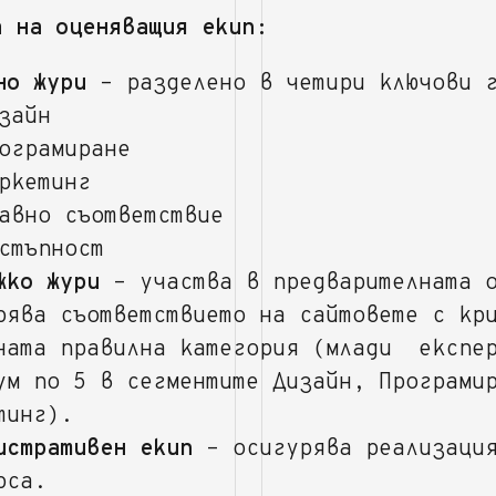
а на оценяващия екип:
но жури
– разделено в четири ключови 
зайн
ограмиране
ркетинг
авно съответствие
стъпност
жко жури
– участва в предварителната о
рява съответствието на сайтовете с кр
ната правилна категория (млади експе
ум по 5 в сегментите Дизайн, Програми
тинг).
истративен екип
– осигурява реализаци
рса.