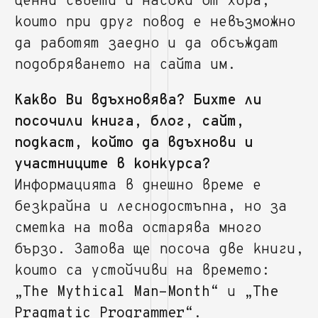
ценни съвети и насоки от хора,
които при друг повод е невъзможно
да работят заедно и да обсъждат
подобряването на сайта им.
Какво Ви вдъхновява? Бихте ли
посочили книга, блог, сайт,
подкаст, който да вдъхнови и
участниците в конкурса?
Информацията в днешно време е
безкрайна и леснодостъпна, но за
сметка на това остарява много
бързо. Затова ще посоча две книги,
които са устойчиви на времето:
„The Mythical Man-Month“
и
„The
Pragmatic Programmer“
.