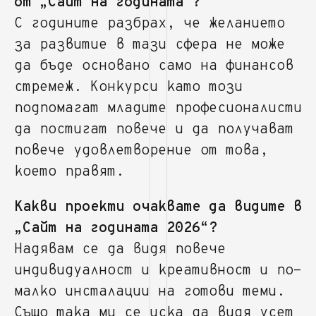
от „Сайт на годината“?
С годините разбрах, че желанието
за развитие в тази сфера не може
да бъде основано само на финансов
стремеж. Конкурси като този
подпомагат младите професионалисти
да постигат повече и да получават
повече удовлетворение от това,
което правят.
Какви проекти очаквате да видите в
„Сайт на годината 2026“?
Надявам се да видя повече
индивидуалност и креативност и по-
малко инсталации на готови теми.
Също така ми се иска да видя усет