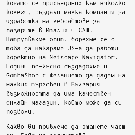
когато се присъединих към няколко
колеги, създали малка компания за
изработка на уебсайтове за
пазарите в Италия и САЩ.
Натрупвахме опит, борехме се с
това да накараме JS-а да работи
коректно на Netscape Navigator.
Години по-късно създадохме и
GombaShop с желанието да дадем на
малкия търговец в България
възможността да има качествен
онлайн магазин, който може да си
позволи.
Какво ви привлече да станете част