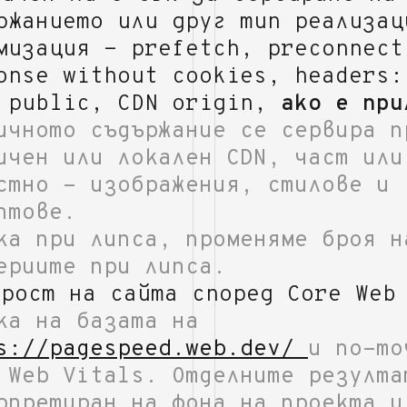
ржанието или друг тип реализац
мизация - prefetch, preconnect
onse without cookies, headers:
 public, CDN origin,
ако е при
ичното съдържание се сервира п
ичен или локален CDN, част или
стно - изображения, стилове и
птове.
ка при липса, променяме броя н
ериите при липса.
орост на сайта според Core Web
ка на базата на
s://pagespeed.web.dev/
и по-то
 Web Vitals. Отделните резулта
рпретиран на фона на проекта и