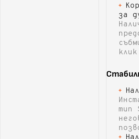
Ко
за д
Нали
пред
събм
клик
Стабил
На
Инст
тип 
него
позв
На