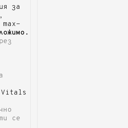
ия за
,
 max-
ложимо.
рез
а
 Vitals
чно
ти се