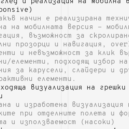
еглед и реализация на Мобилна 
ponsive)
акъв начин е реализирана техни
на на мобилната версия - мобил
гация, възможност за скролиран
лни прозорци и навигация, over
енти и невъзможност за клик въ
ни/елементи, подходящ избор на
ния за карусели, слайдери и др
рактивни елементи.
дходяща визуализация на грешки
и
ана и изработена визуализация 
ките при отделните полета и фо
та и използваемост (насоки)