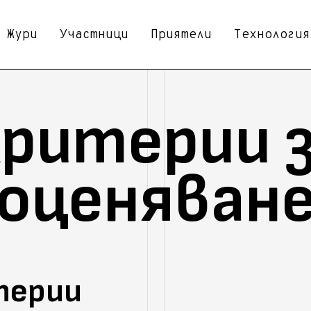
Жури
Участници
Приятели
Технология
ритерии 
оценяван
терии