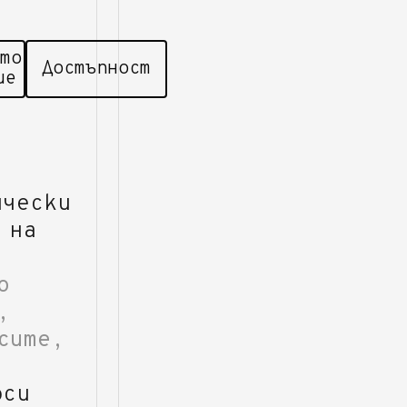
то
Достъпност
ие
ически
 на
о
,
сите,
рси