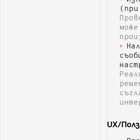
(при
Пров
може
прои
На
съоб
наст
Реал
реше
съгл
инте
UX/Пол