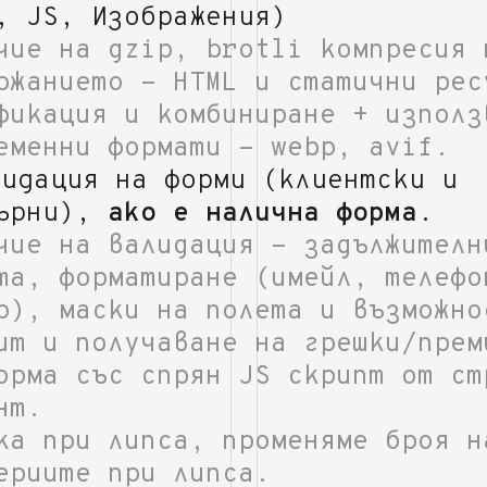
, JS, Изображения)
чие на gzip, brotli компресия 
ржанието - HTML и статични рес
фикация и комбиниране + използ
еменни формати - webp, avif.
лидация на форми (клиентски и
ърни),
ако е налична форма
.
чие на валидация - задължителн
та, форматиране (имейл, телефо
р), маски на полета и възможно
ит и получаване на грешки/прем
орма със спрян JS скрипт от ст
нт.
ка при липса, променяме броя н
ериите при липса.