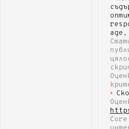
съдъ
опти
resp
age,
Стат
публ
цяло
скри
Оцен
крит
Ск
Оцен
http
Core
инте