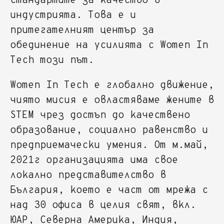
стандартите за качество в
индустрията. Това е и
притегателният център за
обединение на усилията с Women In
Tech този път.
Women In Tech е глобално движение,
чиято мисия е овластяваме жените в
STEM чрез достъп до качествено
образование, социално равенство и
предприемачески умения. От м.май,
2021г организацията има свое
локално представителство в
България, което е част от мрежа с
над 30 офиса в целия свят, вкл.
ЮАР, Северна Америка, Индия,