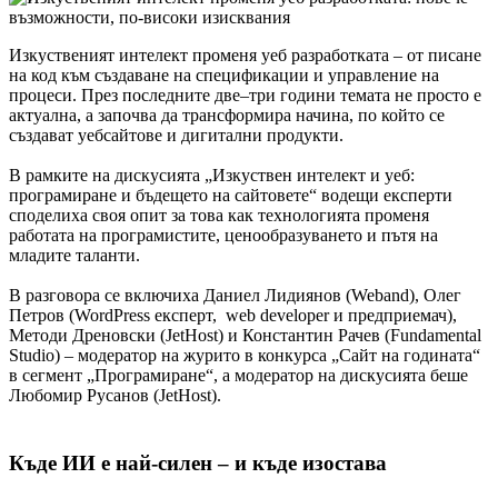
Изкуственият интелект променя уеб разработката – от писане
на код към създаване на спецификации и управление на
процеси. През последните две–три години темата не просто е
актуална, а започва да трансформира начина, по който се
създават уебсайтове и дигитални продукти.
В рамките на дискусията „Изкуствен интелект и уеб:
програмиране и бъдещето на сайтовете“ водещи експерти
споделиха своя опит за това как технологията променя
работата на програмистите, ценообразуването и пътя на
младите таланти.
В разговора се включиха Даниел Лидиянов (Weband), Олег
Петров (WordPress експерт, web developer и предприемач),
Методи Дреновски (JetHost) и Константин Рачев (Fundamental
Studio) – модератор на журито в конкурса „Сайт на годината“
в сегмент „Програмиране“, а модератор на дискусията беше
Любомир Русанов (JetHost).
Къде ИИ е най-силен – и къде изостава