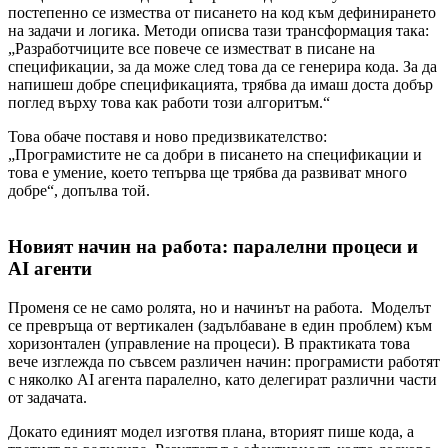
постепенно се измества от писането на код към дефинирането
на задачи и логика. Методи описва тази трансформация така:
„Разработчиците все повече се изместват в писане на
спецификации, за да може след това да се генерира кода. За да
напишеш добре спецификацията, трябва да имаш доста добър
поглед върху това как работи този алгоритъм.“
Това обаче поставя и ново предизвикателство:
„Програмистите не са добри в писането на спецификации и
това е умение, което тепърва ще трябва да развиват много
добре“, допълва той.
Новият начин на работа: паралелни процеси и
AI агенти
Променя се не само ролята, но и начинът на работа. Моделът
се превръща от вертикален (задълбаване в един проблем) към
хоризонтален (управление на процеси). В практиката това
вече изглежда по съвсем различен начин: програмисти работят
с няколко AI агента паралелно, като делегират различни части
от задачата.
Докато единият модел изготвя плана, вторият пише кода, а