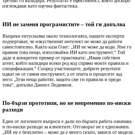
третият го валидира. Резултатът е ефективност, която доскоро
изглеждаше като научна фантастика.
ИИ не заменя програмистите – той ги допълва
Въпреки ентусиазма около технологията, нашите експерти
подчертават, че изкуственият интелект не може да работи
самостоятелно. Както каза Олег: „ИИ не може да коди. Ние го
правим това нещо, използвайки ИИ като инструмент.“ Той
даде и конкретен пример от практиката: „Имам собствен
агент, който валидира всеки ред код спрямо моите правила и
спецификации.“ Според участниците, добрите резултати
идват не от самия инструмент, а от опита и процесите зад
него: „Тези неща работят, защото сме ги правили и преди
това“, допълва Даниел Лидиянов.
По-бързи прототипи, но не непременно по-ниски
разходи
Един от логичните въпроси е дали по-бързата работа означава
и по-ниски разходи за клиентите. Отговорът не е еднозначен.
„ИИ не е безплатно – може да е много скъпо, зависи от модела