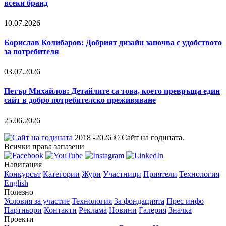
всеки бранд
10.07.2026
Борислав Колибаров: Добрият дизайн започва с удобството
за потребителя
03.07.2026
Петър Михайлов: Детайлите са това, което превръща един
сайт в добро потребителско преживяване
25.06.2026
2018 -2026 © Сайт на годината.
Всички права запазени
Навигация
Конкурсът
Категории
Жури
Участници
Приятели
Технология
English
Полезно
Условия за участие
Технология
За фондацията
Прес инфо
Партньори
Контакти
Реклама
Новини
Галерия
Значка
Проекти