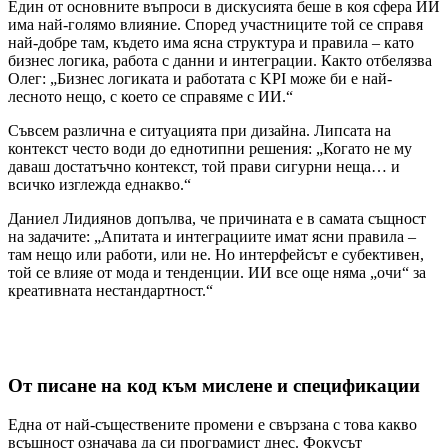
Един от основните въпроси в дискусията беше в коя сфера ИИ
има най-голямо влияние. Според участниците той се справя
най-добре там, където има ясна структура и правила – като
бизнес логика, работа с данни и интеграции. Както отбелязва
Олег: „Бизнес логиката и работата с KPI може би е най-
лесното нещо, с което се справяме с ИИ.“
Съвсем различна е ситуацията при дизайна. Липсата на
контекст често води до еднотипни решения: „Когато не му
даваш достатъчно контекст, той прави сигурни неща… и
всичко изглежда еднакво.“
Даниел Лидиянов допълва, че причината е в самата същност
на задачите: „Апитата и интеграциите имат ясни правила –
там нещо или работи, или не. Но интерфейсът е субективен,
той се влияе от мода и тенденции. ИИ все още няма „очи“ за
креативната нестандартност.“
От писане на код към мислене и спецификации
Една от най-съществените промени е свързана с това какво
всъщност означава да си програмист днес. Фокусът