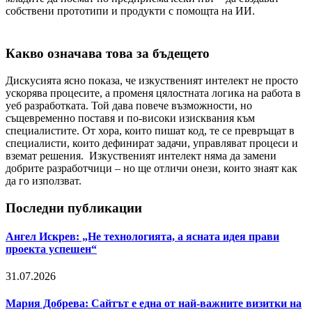
собствени прототипи и продукти с помощта на ИИ.
Какво означава това за бъдещето
Дискусията ясно показа, че изкуственият интелект не просто
ускорява процесите, а променя цялостната логика на работа в
уеб разработката. Той дава повече възможности, но
същевременно поставя и по-високи изисквания към
специалистите. От хора, които пишат код, те се превръщат в
специалисти, които дефинират задачи, управляват процеси и
вземат решения. Изкуственият интелект няма да замени
добрите разработчици – но ще отличи онези, които знаят как
да го използват.
Последни публикации
Ангел Искрев: „Не технологията, а ясната идея прави
проекта успешен“
31.07.2026
Мария Добрева: Сайтът е една от най-важните визитки на