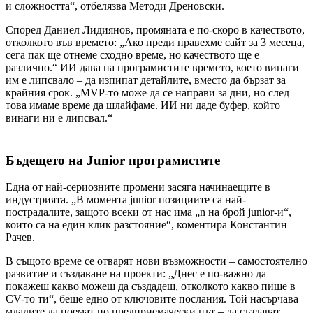
и сложността“, отбелязва Методи Дреновски.
Според Даниел Лидиянов, промяната е по-скоро в качеството,
отколкото във времето: „Ако преди правехме сайт за 3 месеца,
сега пак ще отнеме сходно време, но качеството ще е
различно.“ ИИ дава на програмистите времето, което винаги
им е липсвало – да изпипат детайлите, вместо да бързат за
крайния срок. „MVP-то може да се направи за дни, но след
това имаме време да шлайфаме. ИИ ни даде буфер, който
винаги ни е липсвал.“
Бъдещето на Junior програмистите
Една от най-сериозните промени засяга начинаещите в
индустрията. „В момента junior позициите са най-
пострадалите, защото всеки от нас има „n на брой junior-и“,
които са на един клик разстояние“, коментира Константин
Рачев.
В същото време се отварят нови възможности – самостоятелно
развитие и създаване на проекти: „Днес е по-важно да
покажеш какво можеш да създадеш, отколкото какво пише в
CV-то ти“, беше едно от ключовите послания. Той насърчава
младите да поемат по предприемачески път – да създават