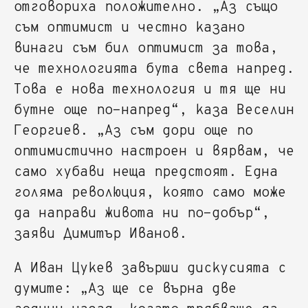
отговориха положително. „Аз също
съм оптимист и честно казано
винаги съм бил оптимист за това,
че технологията бута света напред.
Това е нова технология и тя ще ни
бутне още по-напред“, каза Веселин
Георгиев. „Аз съм дори още по
оптимистично настроен и вярвам, че
само хубави неща предстоят. Една
голяма революция, която само може
да направи живота ни по-добър“,
заяви Димитър Иванов.
А Иван Цукев завърши дискусията с
думите: „Аз ще се върна две