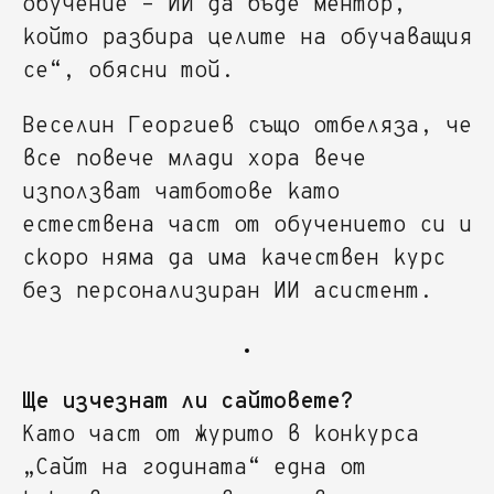
обучение – ИИ да бъде ментор,
който разбира целите на обучаващия
се“, обясни той.
Веселин Георгиев също отбеляза, че
все повече млади хора вече
използват чатботове като
естествена част от обучението си и
скоро няма да има качествен курс
без персонализиран ИИ асистент.
Ще изчезнат ли сайтовете?
Като част от журито в конкурса
„Сайт на годината“ една от