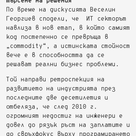
търсене на решения
По време на дискусията Веселин
Георгиев сподели, че ИТ секторът
навлиза в нов етап, в който самият
код постепенно се превръща в
„commodity“, а истинската стойност
вече е в способността да се
решават реални бизнес проблеми.
Той направи ретроспекция на
развитието на индустрията през
последните две десетилетия и
отбеляза, че след 2010 г.
огромният недостиг на инженери е
довел до рязък ръст на заплатите и
до свръхфокус върху програмирането