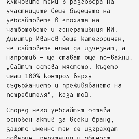
ключовите теми в разговора на
участниците беше бъдещето на
уебсайтовете в епохата на
чатботовете и генеративния ИИ.
Димитър Иванов беше категоричен,
че сайтовете няма да изчезнат, а
напротив – ще стават още по-важни.
„Сайтът остава мястото, където
имаш 100% контрол върху
съдържанието и преживяването на
потребителя“, каза той.
Според него уебсайтът остава
основен актив за всеки бранд,
защото именно там се изграждат
доверие, репутация и общност.