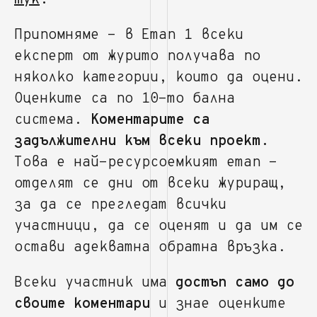
тук
.
Припомняме - в Етап 1 всеки
експерт от журито получава по
няколко категории, които да оцени.
Оценките са по 10-то бална
система.
Коментарите са
задължителни към всеки проект.
Това е най-ресурсоемкият етап -
отделят се дни от всеки журиращ,
за да се прегледат всички
участници, да се оценят и да им се
остави адекватна обратна връзка.
Всеки участник има
достъп само до
своите коментари
и знае оценките