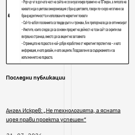
Последни публикации
Ангел Искрев: „Не технологията, а ясната
идея прави проекта успешен“