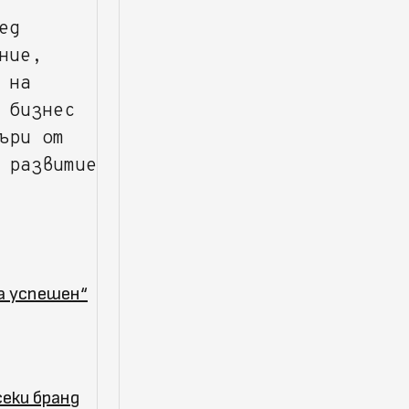
ед
ние,
 на
 бизнес
ъри от
 развитие
та успешен“
секи бранд