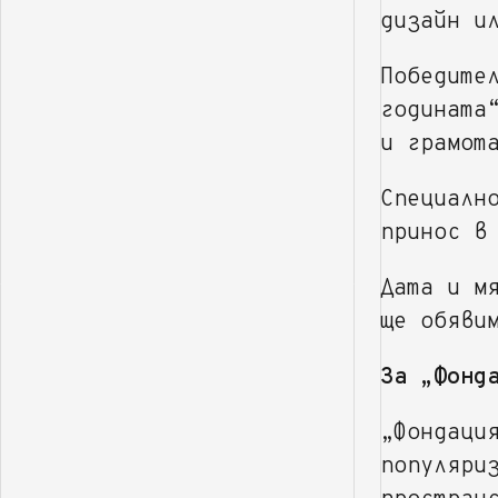
дизайн и
Победите
годината
и грамот
Специалн
принос в
Дата и м
ще обяви
За „Фонд
„Фондаци
популяри