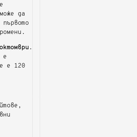
е
може да
 първото
ромени.
октомври
.
 е
е е 120
йтове,
вни