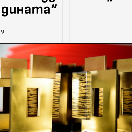
одината“
19