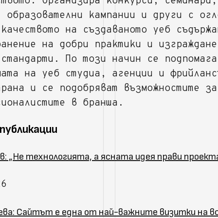
ството. Организира конкурси, семинари,
, образователни кампании и други с огл
 качеството на създаваното уеб съдържа
ранение на добри практики и изграждане
 стандарти. По този начин се подпомага
мата на уеб студиа, агенции и фрийланс
трана и се подобряват възможностите за
сионалистите в бранша.
 публикации
в: „Не технологията, а ясната идея прави проек
26
ева: Сайтът е една от най-важните визитки на в