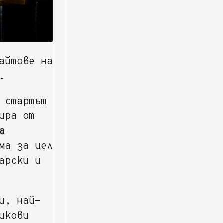
айтове на
.
 стартът
ира от
а
ма за цел
арски и
и, най-
икови