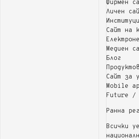
Фирмен с
Личен са
Институц
Сайт на 
Електрон
Медиен с
Блог
Продукто
Сайт за 
Mobile a
Future /
Ранна ре
Всички у
национал