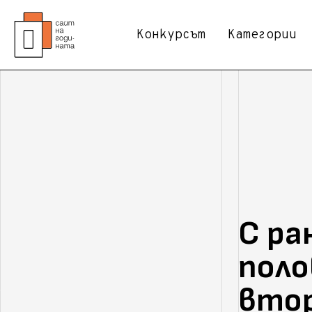
Конкурсът
Категории
С ра
поло
втор