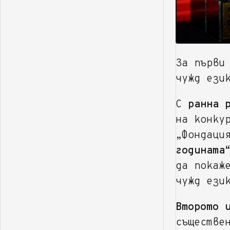
За първи
чужд ези
С
ранна 
на конку
„Фондаци
годината
да покаж
чужд ези
Второто 
съществе