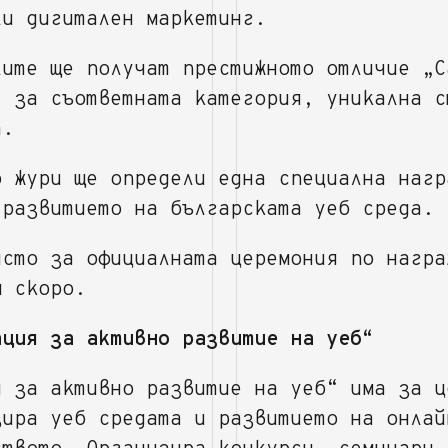
ли дигитален маркетинг.
лите ще получат престижното отличие „С
“ за съответната категория, уникална с
а.
о жури ще определи една специална нагр
 развитието на българската уеб среда.
ясто за официалната церемония по награ
м скоро.
ация за активно развитие на уеб“
я за активно развитие на уеб“ има за ц
зира уеб средата и развитието на онлай