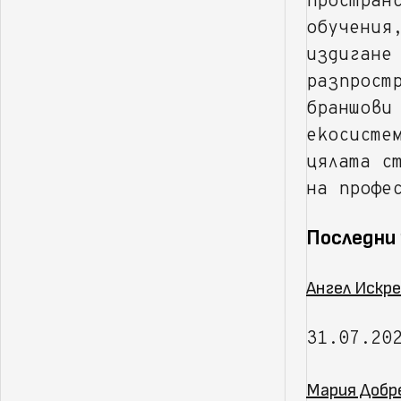
простран
обучения
издигане
разпрост
браншови
екосисте
цялата с
на профе
Последни
Ангел Искре
31.07.20
Мария Добр