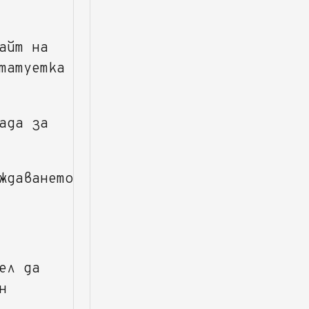
айт на
татуетка
ада за
ждаването
ел да
н