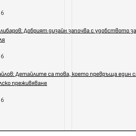
26
либаров: Добрият дизайн започва с удобството з
ля
26
йлов: Детайлите са това, което превръща един с
ско преживяване
26