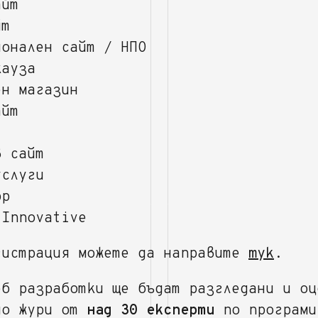
айт
йт
ионален сайт / НПО
кауза
ен магазин
айт
в сайт
услуги
pp
 Innovative
гистрация можете да направите
тук
.
еб разработки ще бъдат разгледани и оц
но жури от
над 30 експерти
по програми