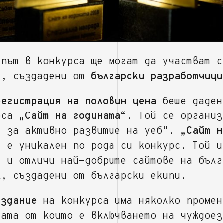
 път в конкурса ще могат да участват с
к, създадени от
български разработчици
регистрация на половин цена
беше даден
рса
„Сайт на годината“
. Той се организ
я за активно развитие на уеб“.
„Сайт н
“
е уникален по рода си конкурс. Той и
е и отличи най-добрите сайтове на бълг
к, създадени от български екипи.
издание
на конкурса има няколко промен
ната от които е включването на чуждоез