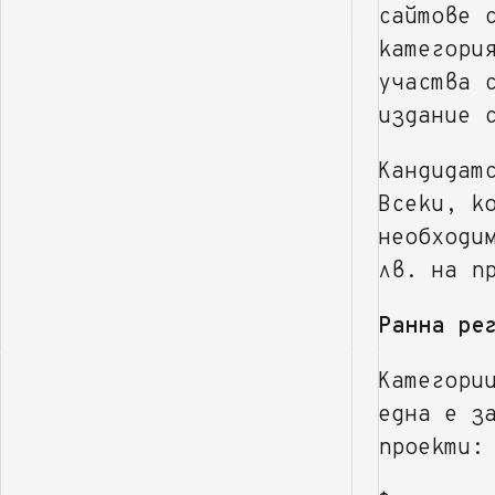
сайтове 
категори
участва 
издание 
Кандидат
Всеки, к
необходи
лв. на п
Ранна ре
Категори
една е з
проекти: