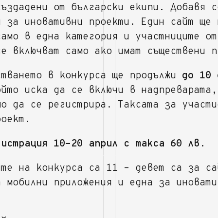
създадени от български екипи. Добавя с
я за иновативни проекти. Един сайт ще 
само в една категория и участниците от
се включват само ако имат съществени п
стването в конкурса ще продължи
до 10 
ойто иска да се включи в надпреварата,
мо да се регистрира. Таксата за участи
роект.
гистрация 10-20 април с такса 60 лв.
ите на конкурса са 11 – девет са за са
а мобилни приложения и една за иновати