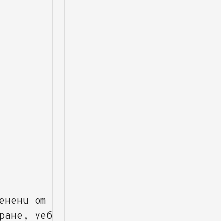
енени от
ране, уеб