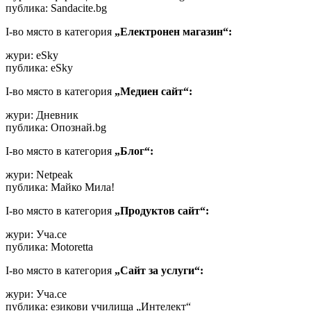
публика: Sandacite.bg
I-во място в категория
„Електронен магазин“:
жури: eSky
публика: eSky
I-во място в категория
„Медиен сайт“:
жури: Дневник
публика: Опознай.bg
I-во място в категория
„Блог“:
жури: Netpeak
публика: Майко Мила!
I-во място в категория
„Продуктов сайт“:
жури: Уча.се
публика: Motoretta
I-во място в категория
„Сайт за услуги“:
жури: Уча.се
публика: езикови училища „Интелект“