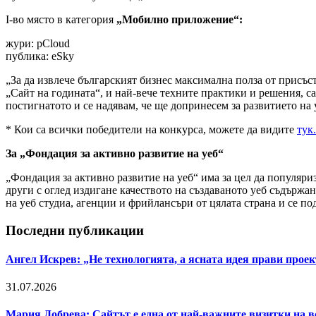
I-во място в категория
„Мобилно приложение“:
жури: pCloud
публика: eSky
„За да извлече българският бизнес максимална полза от присъс
„Сайт на годината“, и най-вече техните практики и решения, с
постигнатото и се надявам, че ще допринесем за развитието на
* Кои са всички победители на конкурса, можете да видите
тук.
За „Фондация за активно развитие на уеб“
„Фондация за активно развитие на уеб“ има за цел да популяри
други с оглед издигане качеството на създаваното уеб съдържа
на уеб студиа, агенции и фрийлансъри от цялата страна и се п
Последни публикации
Ангел Искрев: „Не технологията, а ясната идея прави прое
31.07.2026
Мария Добрева: Сайтът е една от най-важните визитки на в