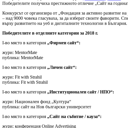
Победителите получиха престижното отличие „Сайт на годинат
Конкурсът се организира от „Фондация за активно развитие на
– над 9000 човека гласуваха, за да изберат своите фаворити.
върху развитието на уеб и дигиталните технологии в България.
Победителите в отделните категории за 2018 г.
I-во място в категория
„Фирмен сайт“:
жури: MentorMate
публика: MentorMate
I-во място в категория
„Личен сайт“:
жури: Fit with Strahil
публика: Fit with Strahil
I-во място в категория
„Институционален сайт / НПО“:
жури: Национален фонд „Култура“
публика: сайт на Нов български университет
I-во място в категория
„Сайт на събитие / кауза“:
жури: конференция Online Advertising