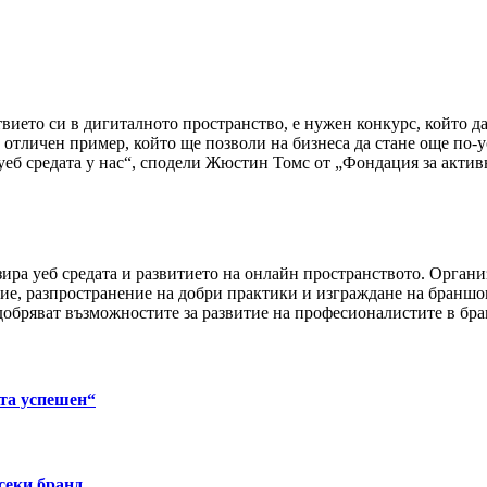
твието си в дигиталното пространство, е нужен конкурс, който д
а отличен пример, който ще позволи на бизнеса да стане още по
 уеб средата у нас“, сподели Жюстин Томс от „Фондация за активн
зира уеб средата и развитието на онлайн пространството. Орган
ние, разпространение на добри практики и изграждане на браншо
одобряват възможностите за развитие на професионалистите в бр
кта успешен“
секи бранд