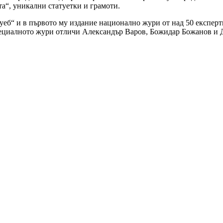
а“, уникални статуетки и грамоти.
 уеб“ и в първото му издание национално жури от над 50 експер
 Специалното жури отличи Александър Варов, Божидар Божанов и