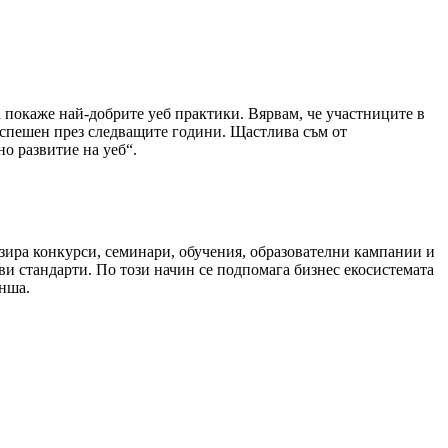
а покаже най-добрите уеб практики. Вярвам, че участниците в
-успешен през следващите години. Щастлива съм от
о развитие на уеб“.
изира конкурси, семинари, обучения, образователни кампании и
ви стандарти. По този начин се подпомага бизнес екосистемата
анша.