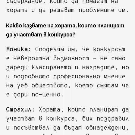
съдържание, които да помагат на
хората и да решават проблемите им.
Какво казвате на хората, които планират
да участват в конкурса?
Моника:
Споделям им, че конкурсът
е невероятна възможност – не само
зареди класирането и наградите, но
и подробното професионално мнение
на уеб обществото, което смятам че
е дори по-ценно.
Страхил:
Хората, които планират да
участват в конкурса, бих поздравил
и посъветвал да бъдат обнадеждени,