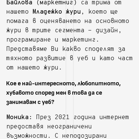
Байлова
(маркетниг)
са трима от
нашето
Младежко жури
, което ще
помага в оценяването на основното
жури в трите сегмента - дизайн,
програмиране и маркетинг.
Представяме Ви какво споделят за
тяхното развитие в уеб и като част
от нашето жури.
Кое е най-интересното, любопитното,
хубавото според мен в това да се
занимавам с уеб?
Моника:
През 2021 година интернет
предоставя неограничени
възможности. С неподозирани