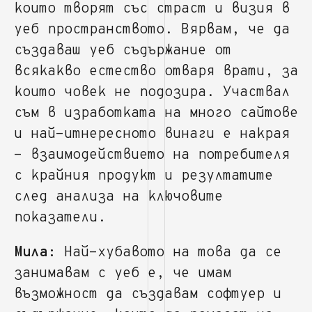
които творят със страст и визия в
уеб пространството. Вярвам, че да
създаваш уеб съдържание от
всякакво естество отваря врати, за
които човек не подозира. Участвал
съм в изработката на много сайтове
и най-итнересното винаги е накрая
- взаимодействието на потребителя
с крайния продукт и резултатите
след анализа на ключовите
показатели.
Мила:
Най-хубавото на това да се
занимавам с уеб е, че имам
възможност да създавам софтуер и