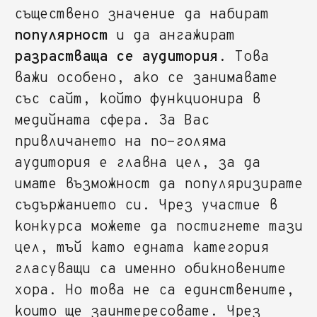
съществено значение да набират
популярност
и да ангажират
разрастваща се аудитория
. Това
важи особено, ако се занимавате
със сайт, който функционира в
медийната сфера. За Вас
привличането на по-голяма
аудитория е главна цел, за да
имате възможност да популяризирате
съдържанието си. Чрез участие в
конкурса можете да постигнете тази
цел, тъй като едната категория
гласуващи са именно обикновените
хора. Но това не са единствените,
които ще заинтересовате. Чрез