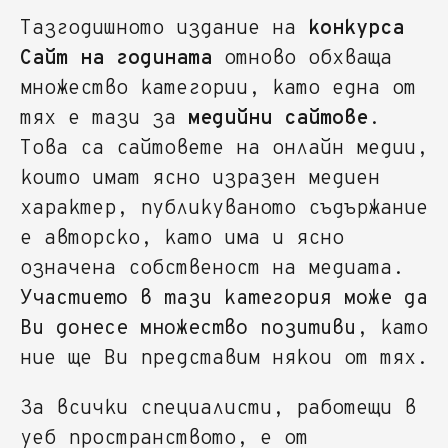
Тазгодишното издание на
конкурса
Сайт на годината
отново обхваща
множество категории, като една от
тях е тази за
медийни сайтове
.
Това са сайтовете на онлайн медии,
които имат ясно изразен медиен
характер, публикуваното съдържание
е авторско, като има и ясно
означена собственост на медиата.
Участието в тази категория може да
Ви донесе множество позитиви
, като
ние ще Ви представим някои от тях.
За всички специалисти, работещи в
уеб пространството, е от