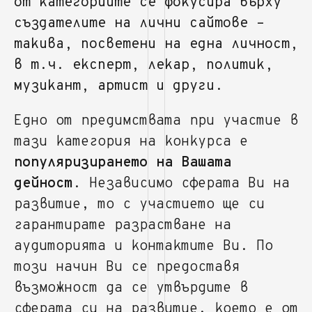
от категориите се фокусира върху
създателите на лични сайтове –
такива, посветени на една личност,
в т.ч. експерт, лекар, политик,
музикант, артист и други.
Едно от предимствата при участие в
тази категория на конкурса е
популяризирането на Вашата
дейност
. Независимо сферата Ви на
развитие, то с участието ще си
гарантирате разрастване на
аудиторията и контактите Ви. По
този начин Ви се предоставя
възможност да се утвърдите в
сферата си на развитие, което е от