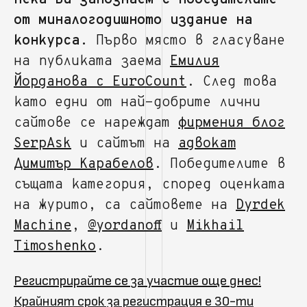
Нека Ви запознаем с победителите
от миналогодишното издание на
конкурса.
Първо място в гласуване
на публиката заема
Емилия
Йорданова с EuroCount
. След това
като едни от най-добрите лични
сайтове се нареждат
фирмения блог
SerpAsk
и сайтът на
адвокат
Димитър Карабелов
. Победителите в
същата категория, според оценката
на журито, са сайтовете на
Dyrdek
Machine
,
@yordanoff
и
Mikhail
Timoshenko
.
Регистрирайте се за участие още днес!
Крайният срок за регистрация е 30-ти