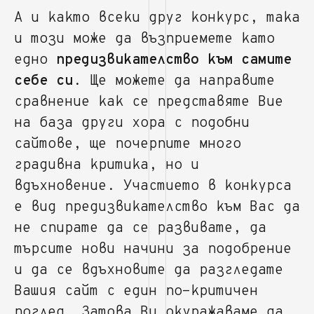
А и както всеки друг конкурс, така
и този може да възприемете като
едно
предизвикателство към самите
себе си
. Ще можете да направите
сравнение как се представяте Вие
на база други хора с подобни
сайтове, ще почерпите много
градивна критика, но и
вдъхновение. Участието в конкурса
е вид предизвикателство към Вас да
не спирате да се развивате, да
търсите нови начини за подобрение
и да се вдъхновите да разгледате
Вашия сайт с един по-критичен
поглед. Затова Ви окуражаваме да