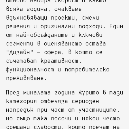
отново набира скорост и както
всяка година, очакваме
вдъхновяващи проекти, смели
решения и оригинални подходи. Един
от най-обсъжданите и ключови
сегменти в оценяването остава
"Дизайн" - сфера, в която се
съчетават креативност,
функционалност и потребителско
преживяване.
През миналата година журито в тази
категория отбеляза сериозен
напредък при част от участниците,
но също така посочи и някои често
срещани слабости, които пречат на