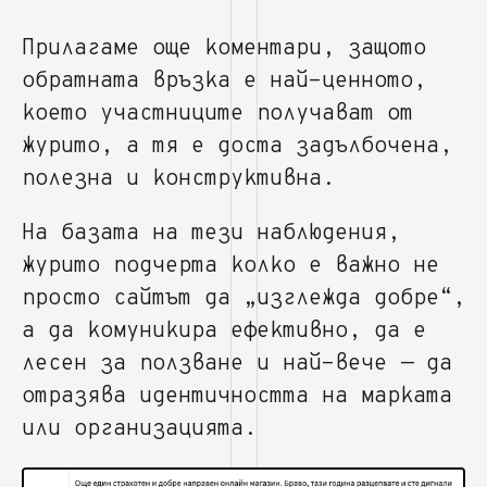
Прилагаме още коментари, защото
обратната връзка е най-ценното,
което участниците получават от
журито, а тя е доста задълбочена,
полезна и конструктивна.
На базата на тези наблюдения,
журито подчерта колко е важно не
просто сайтът да „изглежда добре“,
а да комуникира ефективно, да е
лесен за ползване и най-вече — да
отразява идентичността на марката
или организацията.