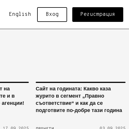
English
Вход
Регистрация
т на
Сайт на годината: Какво каза
те и в
журито в сегмент „Правно
 агенции!
съответствие“ и как да се
подготвите по-добре тази година
17.09.2025
03.09.2025
ПРОЧЕТИ