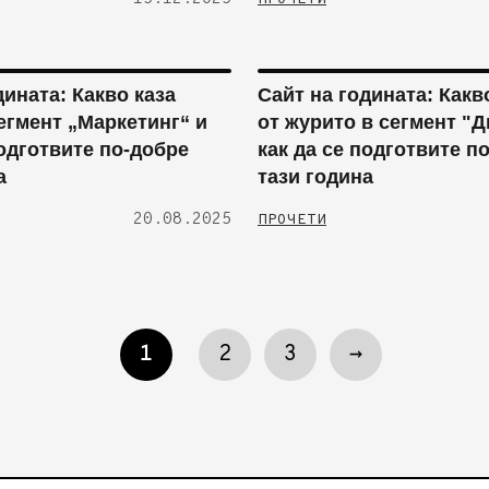
дината: Какво каза
Сайт на годината: Какв
егмент „Маркетинг“ и
от журито в сегмент "Д
подготвите по-добре
как да се подготвите п
а
тази година
20.08.2025
ПРОЧЕТИ
1
2
3
→