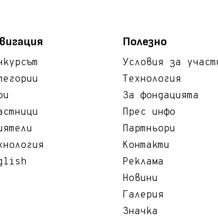
вигация
Полезно
нкурсът
Условия за участ
тегории
Технология
ри
За фондацията
астници
Прес инфо
иятели
Партньори
хнология
Контакти
glish
Реклама
Новини
Галерия
Значка