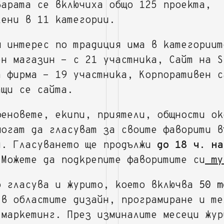
варата се включиха общо 125 проекта,
лени в 11 категории.
м интерес по традиция има в категориит
ен магазин - с 21 участника, Сайт на S
а фирма - 19 участника, Корпоративен с
ащи се сайта.
феновете, екипи, приятели, общности ок
могат да гласуват за своите фаворити в
я. Гласуването ще продължи
до 18 ч. на
 Можете да подкрепите фаворитите си
ту
о гласува и журито, което включва
50 т
в областите дизайн, програмиране и те
 маркетинг. През изминалите месеци жур