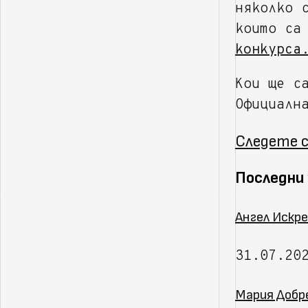
няколко 
които са
конкурса
Кои ще с
Официалн
Следете с
Последни
Ангел Искре
31.07.20
Мария Добр