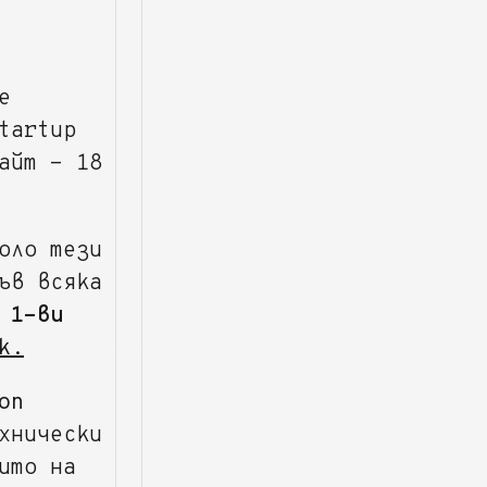
е
tartup
айт - 18
оло тези
ъв всяка
 1-ви
к.
оп
хнически
ито на