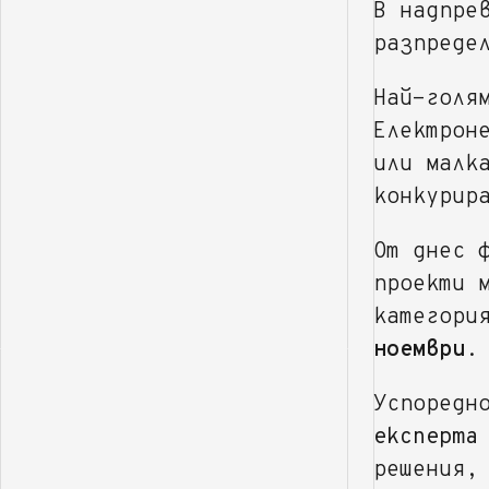
В надпре
разпреде
Най-голя
Електрон
или малк
конкурир
От днес 
проекти 
категори
ноември
.
Успоредн
експерта
решения,