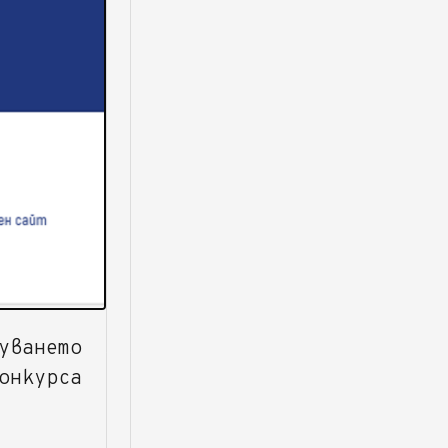
уването
онкурса