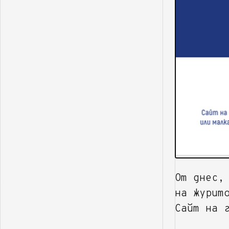
От днес,
на журит
Сайт на 