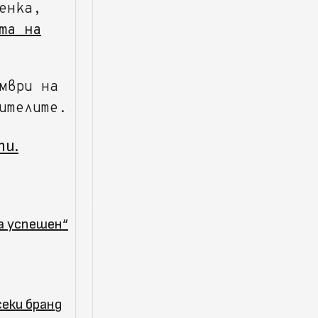
енка,
та на
мври на
ителите.
ти.
та успешен“
секи бранд