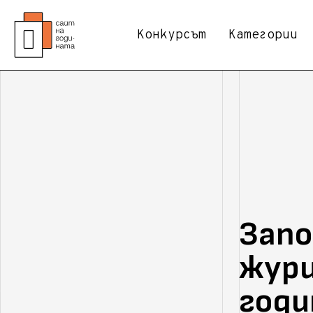
Конкурсът
Категории
Запо
жури
годи