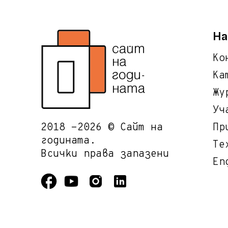
На
Ко
Ка
Жу
Уч
2018 -2026 © Сайт на
Пр
годината.
Те
Всички права запазени
En