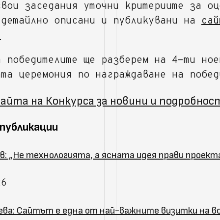
свои заседания уточни критериите за оц
 детайлно описани и публикувани на
сай
.
а победителите ще разберем на 4-ти ное
ата церемония по награждаване на побед
айта на Конкурса за новини и подробнос
 публикации
в: „Не технологията, а ясната идея прави проек
26
ева: Сайтът е една от най-важните визитки на в