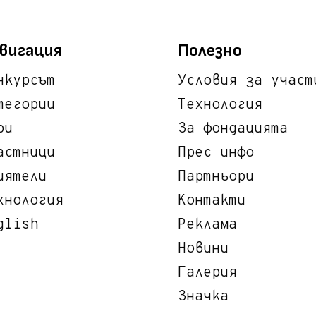
вигация
Полезно
нкурсът
Условия за участ
тегории
Технология
ри
За фондацията
астници
Прес инфо
иятели
Партньори
хнология
Контакти
glish
Реклама
Новини
Галерия
Значка