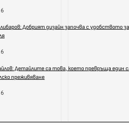
26
либаров: Добрият дизайн започва с удобството з
ля
26
йлов: Детайлите са това, което превръща един с
ско преживяване
26