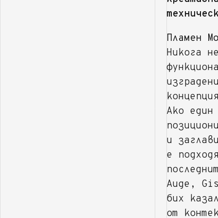
техничес
Пламен М
Никога н
функцион
изграден
концепци
Ако един
позицион
и заглав
е подход
последни
Auge, Gi
бих каза
от конте