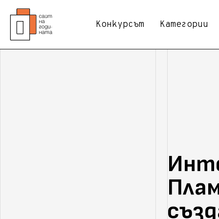
Конкурсът
Категории
Инте
Плам
създ