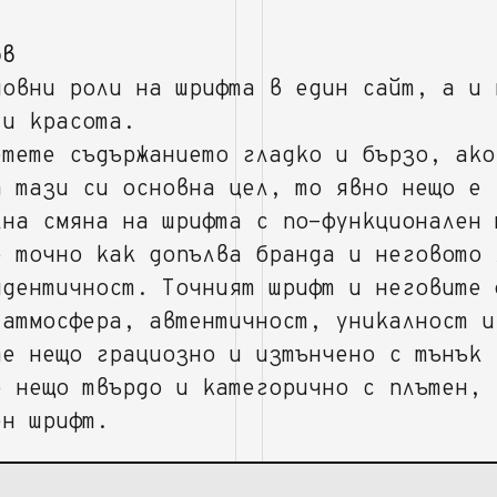
ов
новни роли на шрифта в един сайт, а и 
 и красота.
етете съдържанието гладко и бързо, ако
а тази си основна цел, то явно нещо е 
лна смяна на шрифта с по-функционален 
е точно как допълва бранда и неговото 
идентичност. Точният шрифт и неговите 
 атмосфера, автентичност, уникалност и
те нещо грациозно и изтънчено с тънък 
е нещо твърдо и категорично с плътен,
ен шрифт.