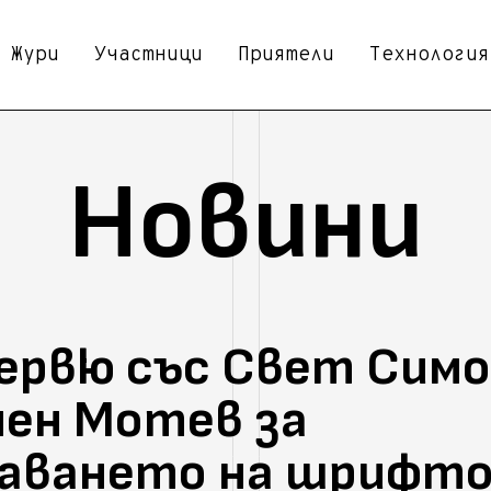
Жури
Участници
Приятели
Технология
Новини
рвю със Свет Симо
ен Мотев за
аването на шрифт