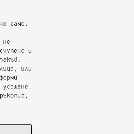
не само.
 не
счупено и
такъв.
лице, или
форми
 усещане.
ръкопис,