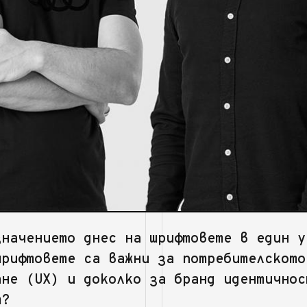
значението днес на шрифтовете в един у
шрифтовете са важни за потребителското
ане (UX) и доколко за бранд идентичнос
т?