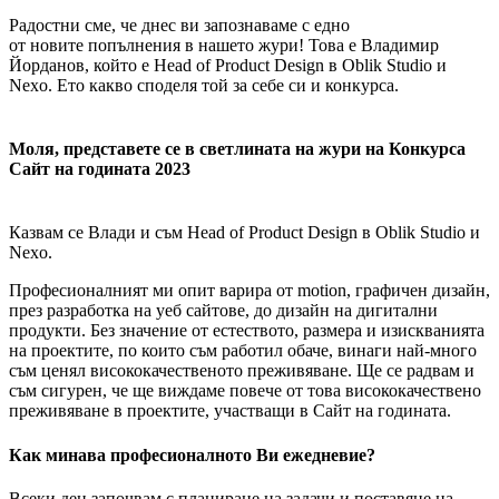
Радостни сме, че днес ви запознаваме с едно
от новите попълнения в нашето жури! Това е Владимир
Йорданов, който е Head of Product Design в Oblik Studio и
Nexo. Ето какво споделя той за себе си и конкурса.
Моля, представете се в светлината на жури на Конкурса
Сайт на годината 2023
Казвам се Влади и съм Head of Product Design в Oblik Studio и
Nexo.
Професионалният ми опит варира от motion, графичен дизайн,
през разработка на уеб сайтове, до дизайн на дигитални
продукти. Без значение от естеството, размера и изискванията
на проектите, по които съм работил обаче, винаги най-много
съм ценял висококачественото преживяване. Ще се радвам и
съм сигурен, че ще виждаме повече от това висококачествено
преживяване в проектите, участващи в Сайт на годината.
Как минава професионалното Ви ежедневие?
Всеки ден започвам с планиране на задачи и поставяне на