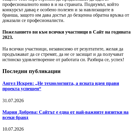
професионалното ниво в и на страната. Подиумът, който
конкурсът даваq е особено полезен и за навлизащите в
бранша, защото им дава достъп до безценна обратна връзка от
доказали се професионалисти.
Пожеланието ви към всички участници в Сайт на годината
2023.
На всички участници, независимо от резултатите, желая да
продължават да се стремят, да не се засищат и да получават
истинско удовлетворение от работата си. Разбира се, успех!
Последни публикации
Ангел Искрев: „Не технологията, а ясната идея прави
проекта успешен“
31.07.2026
Мария Добрева: Сайтът е една от най-важните визитки на
всеки бранд
10.07.2026