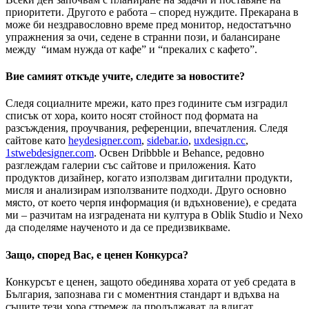
приоритети. Другото е работа – според нуждите. Прекарана в
може би нездравословно време пред монитор, недостатъчно
упражнения за очи, седене в странни пози, и балансиране
между “имам нужда от кафе” и “прекалих с кафето”.
Вие самият откъде учите, следите за новостите?
Следя социалните мрежи, като през годините съм изградил
списък от хора, които носят стойност под формата на
разсъждения, проучвания, референции, впечатления. Следя
сайтове като
heydesigner.com
,
sidebar.io
,
uxdesign.cc
,
1stwebdesigner.com
. Освен Dribbble и Behance, редовно
разглеждам галерии със сайтове и приложения. Като
продуктов дизайнер, когато използвам дигитални продукти,
мисля и анализирам използваните подходи. Друго основно
място, от което черпя информация (и вдъхновение), е средата
ми – разчитам на изградената ни култура в Oblik Studio и Nexo
да споделяме наученото и да се предизвикваме.
Защо, според Вас, е ценен Конкурса?
Конкурсът е ценен, защото обединява хората от уеб средата в
България, запознава ги с моментния стандарт и вдъхва на
същите тези хора стремеж да продължават да вдигат