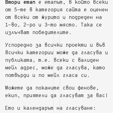
Втори етап
е етапът, в който всеки
от 5-те в категория сайта е оценен
от всеки от журито и подреден на
1-во, 2-ро и 3-то място. Така се
излъчват победителите.
Успоредно за всички проекти и във
всички категории може да гласува и
публиката, т.е. всеки с валиден
мейл адрес, може да гласува, като
потвърди и по мейл гласа си.
Можете да поканите свои фенове,
екип, приятели да гласуват за вас!
Ето и календарът на гласуване: