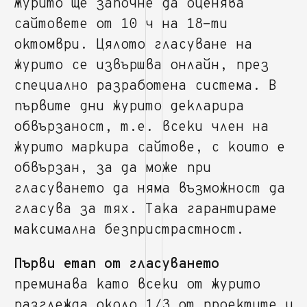
Журито ще започне да оценява
сайтовете от 10 ч на 18-ти
октомври. Цялото гласуване на
журито се извършва онлайн, през
специално разработена система. В
първите дни журито декларира
обвързаност, т.е. всеки член на
журито маркира сайтове, с които е
обвързан, за да може при
гласуването да няма възможност да
гласува за тях. Така гарантираме
максимална безпристрастност.
Първи етап от гласуването
преминава като всеки от журито
разглежда около 1/3 от проектите и