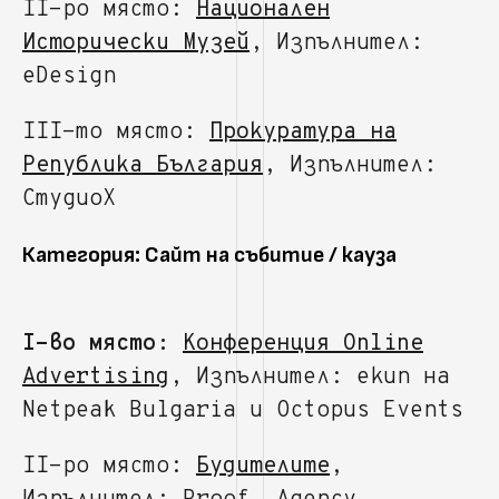
II-ро място:
Национален
Исторически Музей
, Изпълнител:
eDesign
III-то място:
Прокуратура на
Република България
, Изпълнител:
СтудиоХ
Категория: Сайт на събитие / кауза
I-во място:
Конференция Online
Advertising
, Изпълнител: екип на
Netpeak Bulgaria и Octopus Events
II-ро място:
Будителите
,