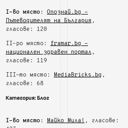
I-во място:
Опознай.bg -
Пътеводителят на България
,
гласове: 120
II-ро място:
framar.bg -
национален здравен портал
,
гласове: 119
III-то място:
MediaBricks.bg
,
гласове: 68
Категория: Блог
I-во място:
Майко Мила!
, гласове: