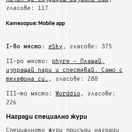
гласове: 117
Категория: Mobile app
I-во място:
eSky
, гласове: 375
II-ро място:
phyre - Плащай,
изпращай пари и спестявай. Само с
телефона си.
, гласове: 280
III-то място:
Worddio
, гласове:
226
Награди специално жури
Специалното жури присъди награди