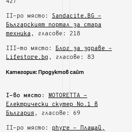
427
II-ро място:
Sandacite.BG -
Българският портал за стара
техника
, гласове: 218
III-то място:
Блог за здраве –
Lifestore.bg
, гласове: 83
Категория: Продуктов сайт
I-во място:
MOTORETTA -
Eлектрически скутер No.1 в
България
, гласове: 69
II-ро място:
phyre - Плащай,