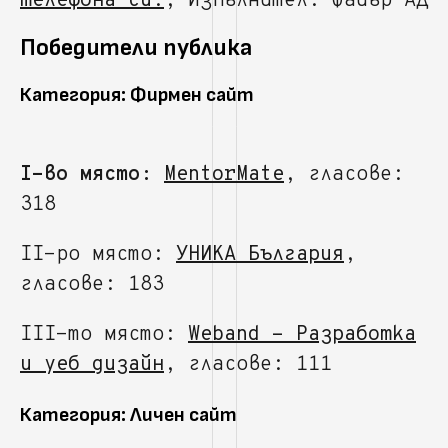
телефона си.
, Изпълнител: Файър АД
Победители публика
Категория: Фирмен сайт
I-во място:
MentorMate
, гласове:
318
II-ро място:
УНИКА България
,
гласове: 183
III-то място:
Weband - Разработка
и уеб дизайн
, гласове: 111
Категория: Личен сайт