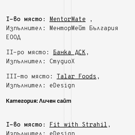
I-во място:
MentorMate
,
Изпълнител: МенторМейт България
ЕООД
II-ро място:
Банка ДСК
,
Изпълнител: СтудиоХ
III-то място:
Talar Foods
,
Изпълнител: eDesign
Категория: Личен сайт
I-во място:
Fit with Strahil
,
Изпълнител: eDesign