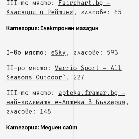
III-то място:
Fairchart.bg -
Класации и Рейтинг
, гласове: 65
Категория: Електронен магазин
I-во място:
eSky
, гласове: 593
II-ро място:
Varrio Sport - All
Seasons Outdoor`
, 227
III-то място:
apteka.framar.bg -
най-голямата е-Аптека в България
,
гласове: 148
Категория: Медиен сайт