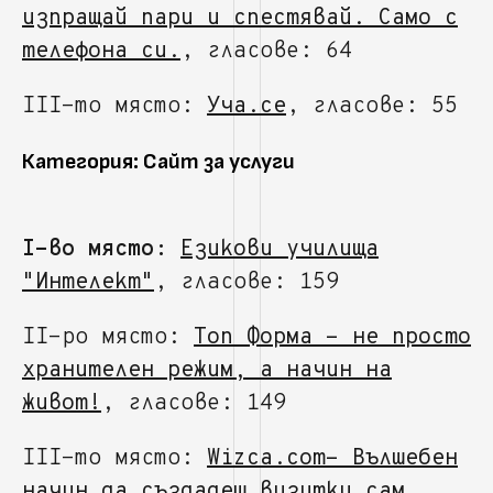
изпращай пари и спестявай. Само с
телефона си.
, гласове: 64
III-то място:
Уча.се
, гласове: 55
Категория: Сайт за услуги
I-во място:
Езикови училища
"Интелект"
, гласове: 159
II-ро място:
Топ Форма - не просто
хранителен режим, а начин на
живот!
, гласове: 149
III-то място:
Wizca.com- Вълшебен
начин да създадеш визитки сам
,