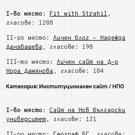
I-во място:
Fit with Strahil
,
гласове: 1208
II-ро място:
Личен блог - Надежда
Данабашева
, гласове: 198
III-то място:
Личен сайт на Д-р
Нора Дамянова
, гласове: 104
Категория: Институционален сайт / НПО
I-во място:
Сайт на Нов български
университет
, гласове: 121
II-ро място:
Географ БГ
, гласове: