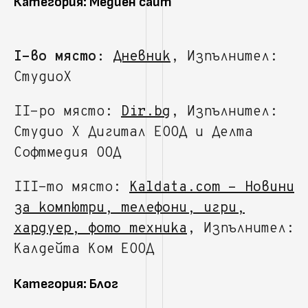
Категория: Медиен сайт
I-во място:
Дневник
, Изпълнител:
СтудиоХ
II-ро място:
Dir.bg
, Изпълнител:
Студио Х Дигитал ЕООД и Делта
Софтмедия ООД
III-то място:
Kaldata.com - Новини
за компютри, телефони, игри,
хардуер, фото техника
, Изпълнител:
Калдейта Ком ЕООД
Категория: Блог