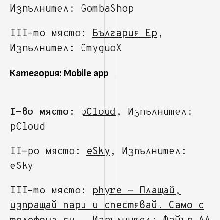
Изпълнител: GombaShop
III-то място:
България Ер
,
Изпълнител: СтудиоХ
Категория: Mobile app
I-во място:
pCloud
, Изпълнител:
pCloud
II-ро място:
eSky
, Изпълнител:
eSky
III-то място:
phyre - Плащай,
изпращай пари и спестявай. Само с