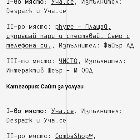
I-во място:
Уча.се
, Изпълнител:
Despark и Уча.се
II-ро място:
phyre - Плащай,
изпращай пари и спестявай. Само с
телефона си.
, Изпълнител: Файър АД
III-то място:
ЧИСТО
, Изпълнител:
Интерактив Шеър - М ООД
Категория: Сайт за услуги
I-во място:
Уча.се
, Изпълнител:
Despark и Уча.се
II-ро място:
GombaShop™
,