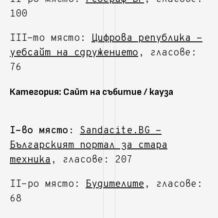
100
III-то място:
Цифрова република -
уебсайт на сдружението
, гласове:
76
Категория: Сайт на събитие / кауза
I-во място:
Sandacite.BG -
Българският портал за стара
техника
, гласове: 207
II-ро място:
Будителите
, гласове:
68