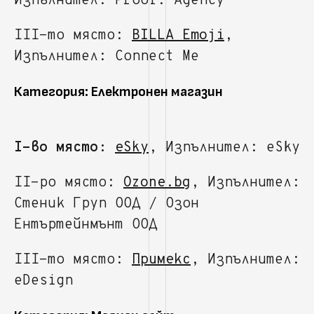
Изпълнител: Proof. Agency
III-то място:
BILLA Emoji
,
Изпълнител: Connect Me
Категория: Електронен магазин
I-во място:
eSky
, Изпълнител: eSky
II-ро място:
Ozone.bg
, Изпълнител:
Стеник Груп ООД / Озон
Ентъртейнмънт ООД
III-то място:
Примекс
, Изпълнител:
eDesign