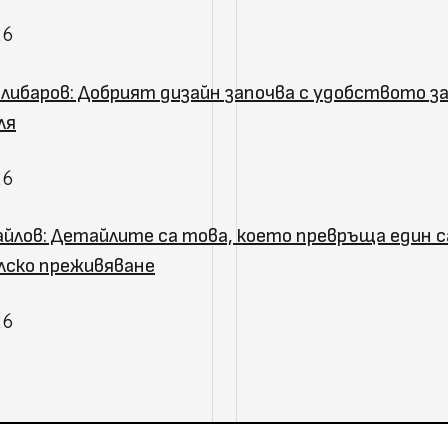
26
либаров: Добрият дизайн започва с удобството з
ля
26
йлов: Детайлите са това, което превръща един с
ско преживяване
26