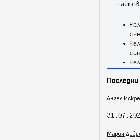
сайтов
На
да
На
да
На
На
Последни
бу
На
Ангел Искре
съ
31.07.20
Мария Добр