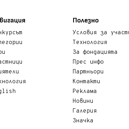
вигация
Полезно
нкурсът
Условия за участ
тегории
Технология
ри
За фондацията
астници
Прес инфо
иятели
Партньори
хнология
Контакти
glish
Реклама
Новини
Галерия
Значка