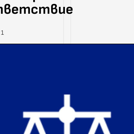
тветствие
21