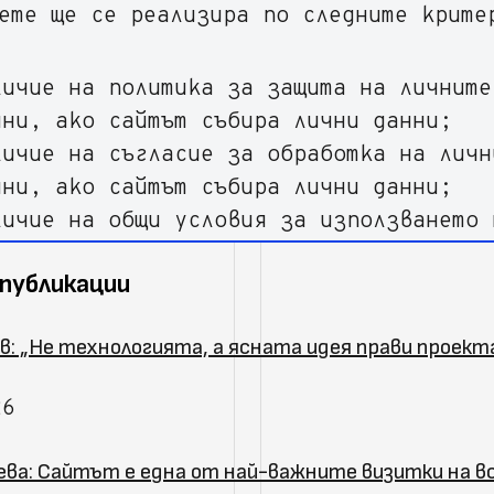
ете ще се реализира по следните крите
личие на политика за защита на личните
нни, ако сайтът събира лични данни;
личие на съгласие за обработка на личн
нни, ако сайтът събира лични данни;
личие на общи условия за използването 
личие на текст за използване на cookie
 публикации
тон за съгласие;
личие на информация за собственика на 
в: „Не технологията, а ясната идея прави проек
гласно Закона за електронната търговия
26
ева: Сайтът е една от най-важните визитки на в