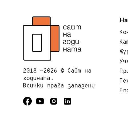
На
Ко
Ка
Жу
Уч
2018 -2026 © Сайт на
Пр
годината.
Те
Всички права запазени
En