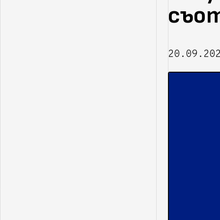
съо
20.09.20