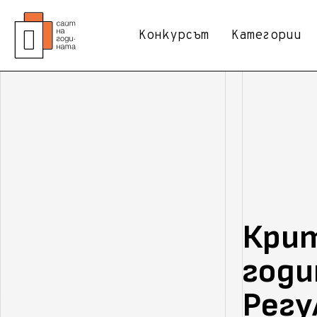
Конкурсът
Категории
Крит
годи
Рег