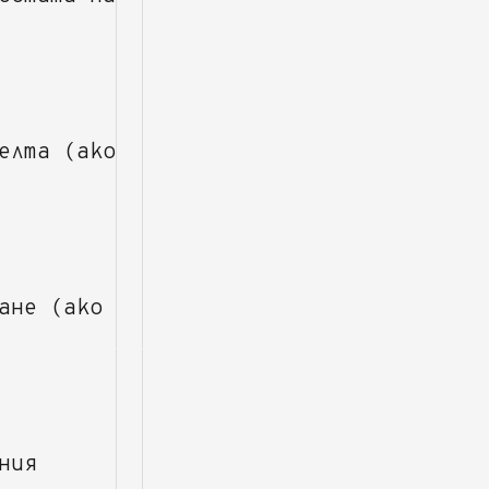
елта (ако
ане (ако
ния