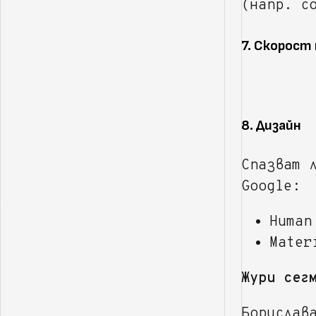
(напр. с
7. Скорост
8. Дизайн
Спазват 
Google:
Human
Mater
Жури сег
Борислав