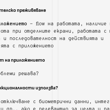
телско преживяване
иложението
- flow на работата, наличие 
нота при отделните екрани, работата с 
т и последователност на действията и
ията с приложението
ст на приложението
облеми решава?
ункционалности използва?
 отключване с биометрични данни, интег
ли др., ако е релевантно за целта и ра