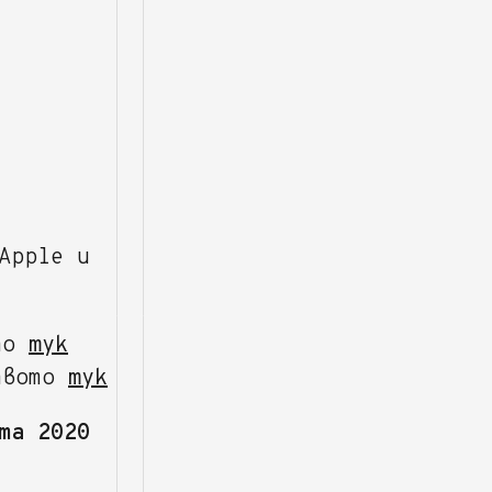
Apple и
ото
тук
ството
тук
та 2020