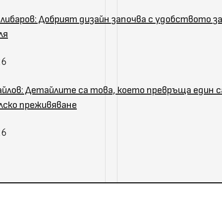
либаров: Добрият дизайн започва с удобството з
ля
26
йлов: Детайлите са това, което превръща един с
ско преживяване
26