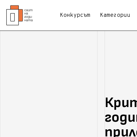
Конкурсът
Категории
Крит
годи
при