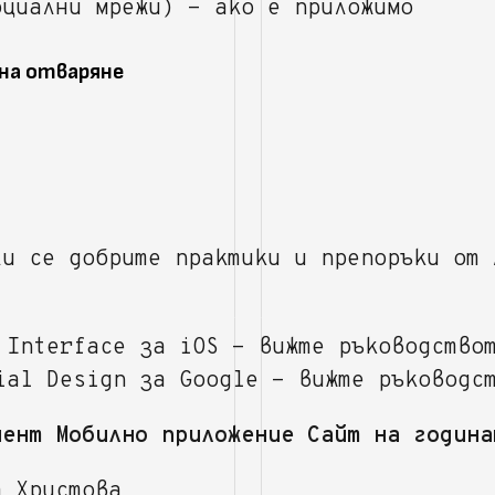
оциални мрежи) - ако е приложимо
 на отваряне
ли се добрите практики и препоръки от 
 Interface за iOS - вижте ръководств
ial Design за Google - вижте ръковод
мент Мобилно приложение Сайт на година
а Христова