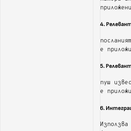
приложен
4. Релеван
послания
е прилож
5. Релеван
пуш изве
е прилож
6. Интегра
Използва