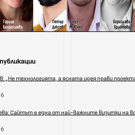
 публикации
в: „Не технологията, а ясната идея прави проек
26
ева: Сайтът е една от най-важните визитки на в
26