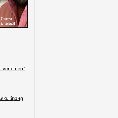
та успешен“
секи бранд