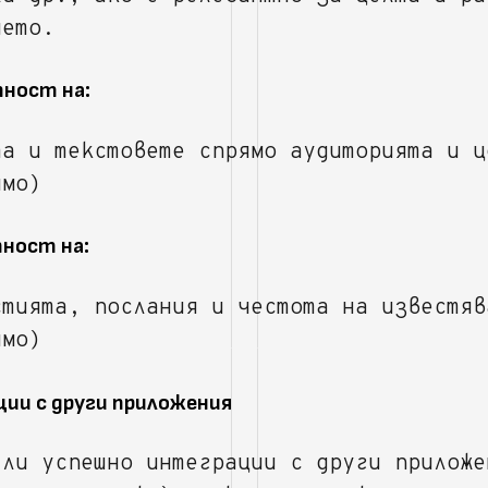
ието.
тност на:
та и текстовете спрямо аудиторията и ц
имо)
тност на:
стията, послания и честота на известяв
имо)
ции с други приложения
 ли успешно интеграции с други приложе