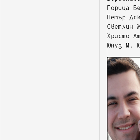
Горица Б
Петър Дя
Светлин 
Христо А
Юнуз М. 