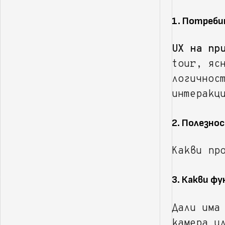
1. Потреби
UX на пр
tour, яс
логичнос
интеракц
2. Полезно
Какви пр
3. Какви ф
Дали има
камера и