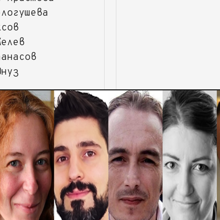
елогушева
ксов
Желев
танасов
Юнуз