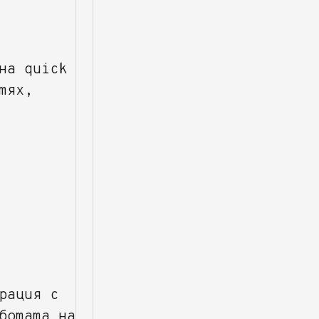
на quick
тях,
рация с
ботата на