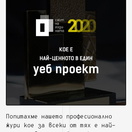
Попитахме нашето професионално
жури кое за всеки от тях е най-