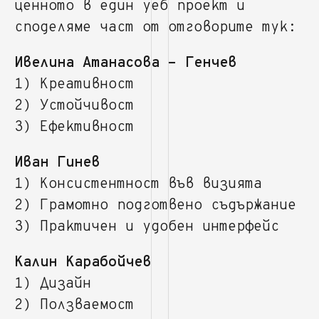
ценното в един уеб проект и
споделяме част от отговорите тук:
Ивелина Атанасова - Генчев
1) Креативност
2) Устойчивост
3) Ефективност
Иван Гинев
1) Консистентност във визията
2) Грамотно подготвено съдържание
3) Практичен и удобен интерфейс
Калин Карабойчев
1) Дизайн
2) Ползваемост