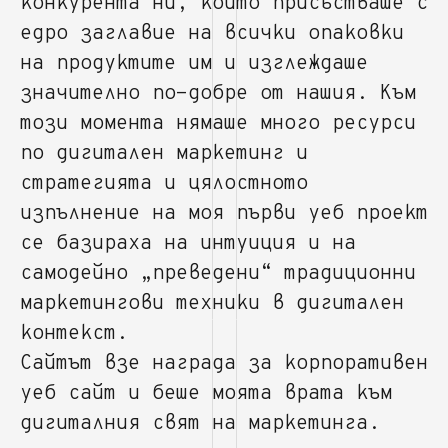
конкурента ни, който присъстваше с
едро заглавие на всички опаковки
на продуктите им и изглеждаше
значително по-добре от нашия. Към
този момента нямаше много ресурси
по дигитален маркетинг и
стратегията и цялостното
изпълнение на моя първи уеб проект
се базираха на интуиция и на
самодейно „преведени“ традиционни
маркетингови техники в дигитален
контекст.
Сайтът взе награда за корпоративен
уеб сайт и беше моята врата към
дигиталния свят на маркетинга.