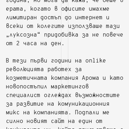
година, но мога да кажа, че беше в
ерата, когато в офисите имахме
лимитиран достъп до интернет и
всеки от колегите използваше тази
„луксозна“ придобивка за не повече
от 2 часа на ден.
В тези първи години на onlike
революцията работех за
козметичната компания Арома и като
новопостъпил маркетингов
специалист оглеждах възможностите
за развитие на комуникационния
микс на компанията. Подпали ме
силно новият сайт на един от