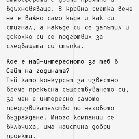
атмосферата е доста приятна и
вдъхновяваща. В крайна сметка вече
не е важно само къде и как си
стигнал, а накъде си се запътил и
доколко си се подготвил за
следващата си стъпка.
Кое е най-интересното за теб в
Сайт на годината?
Тъй като конкурсът за известно
време прекъсна съществуването си,
за мен е интересно самото
предизвикателство по неговото
възраждане. Много компании се
включиха, има наистина добри
проекти.