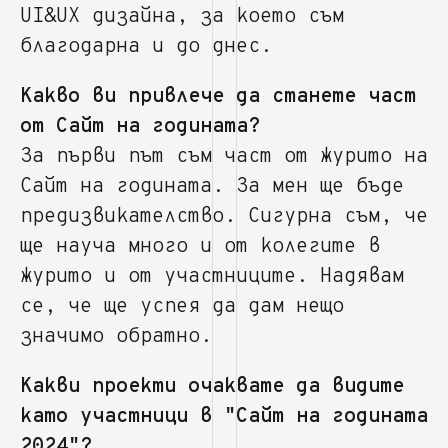
UI&UX дизайна, за което съм
благодарна и до днес.
Какво ви привлече да станете част
от Сайт на годината?
За първи път съм част от журито на
Сайт на годината. За мен ще бъде
предизвикателство. Сигурна съм, че
ще науча много и от колегите в
журито и от участниците. Надявам
се, че ще успея да дам нещо
значимо обратно.
Какви проекти очаквате да видите
като участници в "Сайт на годината
2024"?