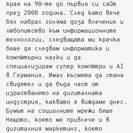
края на 90-те до първия си сайт
през 2000 година. След като вече
бях набрал голяма доза влечение и
любопитство към информационните
технологии, следващата ми крачка
беше да следвам информатика и
компютърни науки и да
специализирам супер компютри и AI
в Германия. Имах късмета да стана
свидетел и да бъда част от
израстването на дигиталната
индустрия, каквато я виждаме днес.
Бумът на социалните мрежи беше
Нещото, което ме привлече и в
дигиталния маркетинг, което