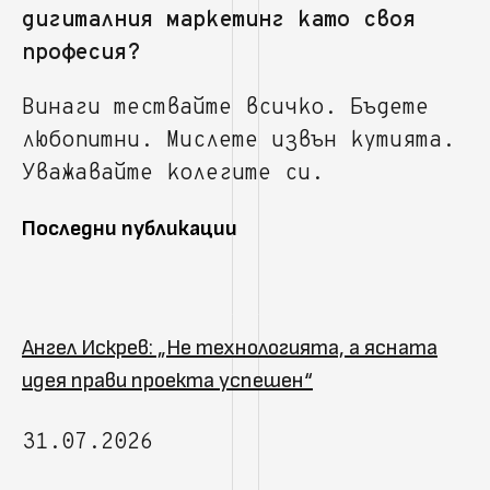
дигиталния маркетинг като своя
професия?
Винаги тествайте всичко. Бъдете
любопитни. Мислете извън кутията.
Уважавайте колегите си.
Последни публикации
Ангел Искрев: „Не технологията, а ясната
идея прави проекта успешен“
31.07.2026