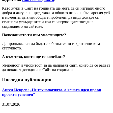
Като жури в Сайт на годината ще мога да си изградя много
добра и актуална представа за общото ниво на българския уеб
в момента, да видя общите проблеми, да видя докъде са
стигнали утвърдените и кои са изгряващите звезди в
създаването на сайтове.
Пожеланието ти към участниците?
Да продължават да бъдат любознателни и критични към
статуквото.
А към тези, които ще се колебаят?
Увереност и упоритост, за да направят сайт, който да се радват
да покажат догодина в Сайт на годината.
Последни публикации
Ангел Искрев: „Не технологията, а ясната идея прави
проекта успешен“
31.07.2026