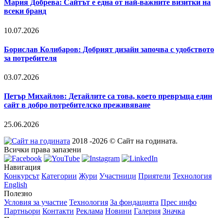
Мария Добрева: Сайтът е една от най-важните визитки на
всеки бранд
10.07.2026
Борислав Колибаров: Добрият дизайн започва с удобството
за потребителя
03.07.2026
Петър Михайлов: Детайлите са това, което превръща един
сайт в добро потребителско преживяване
25.06.2026
2018 -2026 © Сайт на годината.
Всички права запазени
Навигация
Конкурсът
Категории
Жури
Участници
Приятели
Технология
English
Полезно
Условия за участие
Технология
За фондацията
Прес инфо
Партньори
Контакти
Реклама
Новини
Галерия
Значка