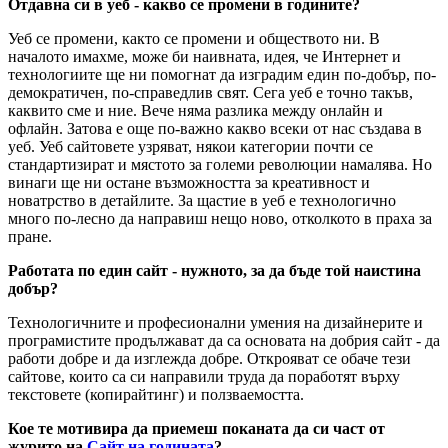
Отдавна си в уеб - какво се промени в годините?
Уеб се промени, както се промени и обществото ни. В
началото имахме, може би наивната, идея, че Интернет и
технологиите ще ни помогнат да изградим един по-добър, по-
демократичен, по-справедлив свят. Сега уеб е точно такъв,
каквито сме и ние. Вече няма разлика между онлайн и
офлайн. Затова е още по-важно какво всеки от нас създава в
уеб. Уеб сайтовете узряват, някои категории почти се
стандартизират и мястото за големи революции намалява. Но
винаги ще ни остане възможността за креативност и
новатрство в детайлите. За щастие в уеб е технологично
много по-лесно да направиш нещо ново, отколкото в праха за
пране.
Работата по един сайт - нужното, за да бъде той наистина
добър?
Технологичните и професионални умения на дизайнерите и
програмистите продължават да са основата на добрия сайт - да
работи добре и да изглежда добре. Открояват се обаче тези
сайтове, които са си направили труда да поработят върху
текстовете (копирайтинг) и ползваемостта.
Кое те мотивира да приемеш поканата да си част от
журито на
Сайт на годината
?