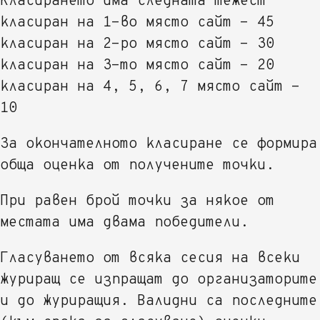
Класирането има следната тежест
класиран на 1-во място сайт - 45
класиран на 2-ро място сайт - 30
класиран на 3-то място сайт - 20
класиран на 4, 5, 6, 7 място сайт -
10
За окончателното класиране се формира
обща оценка от получените точки.
При равен брой точки за някое от
местата има двама победители.
Гласуването от всяка сесия на всеки
журиращ се изпращат до организаторите
и до журиращия. Валидни са последните