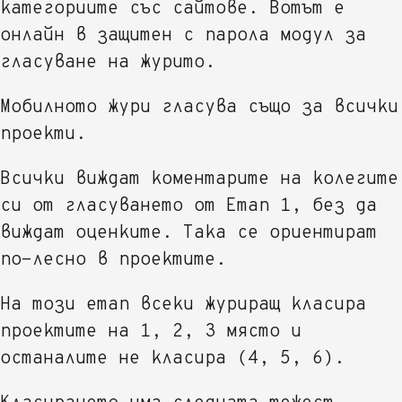
категориите със сайтове. Вотът е
онлайн в защитен с парола модул за
гласуване на журито.
Мобилното жури гласува също за всички
проекти.
Всички виждат коментарите на колегите
си от гласуването от Етап 1, без да
виждат оценките. Така се ориентират
по-лесно в проектите.
На този етап всеки журиращ класира
проектите на 1, 2, 3 място и
останалите не класира (4, 5, 6).