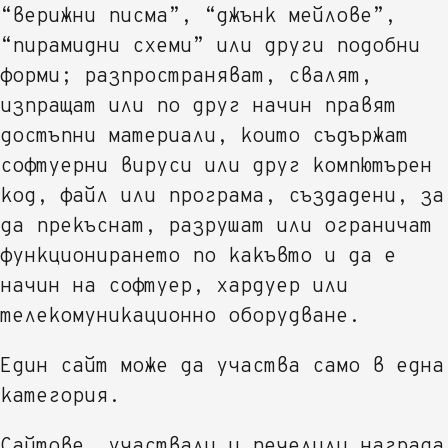
“верижни писма”, “джънк мейлове”,
“пирамидни схеми” или други подобни
форми; разпространяват, свалят,
изпращат или по друг начин правят
достъпни материали, които съдържат
софтуерни вируси или друг компютърен
код, файл или програма, създадени, за
да прекъснат, разрушат или ограничат
функционирането по какъвто и да е
начин на софтуер, хардуер или
телекомуникационно оборудване.
Един сайт може да участва само в една
категория.
Сайтове, участвали и печелили награда