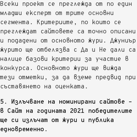
Всеки проект се преглежда от по един
младши експерт от трите основни
сегмента. Критериите, по които се
преглеждат сайтовете са точно описани
и подадени от основното жури. Джуниър
журито ще отбелязва с Да и Не дали са
налице базови критерии за участие в
конкурса. Основното жури ще вижда
тези отметки, за да вземе предвид при
съставянето на оценката.
5. Излъчване на номинирани сайтове –
в Сайт на годината 2021 победителите
ще си излъчат от жури и публика
едновременно.