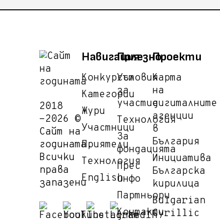
Навигация
Полезно
Проекти
Конкурсът
Условия
Карта
за
на
Категории
участие
дигиталните
2018
Жури
агенции
-2026 ©
Технология
Участници
в
Сайт на
За
България
годината.
Приятели
фондацията
Всички
Инициатива
Технология
Прес
права
Българска
English
инфо
запазени
кирилица
Партньори
Bulgarian
Контакти
Cyrillic