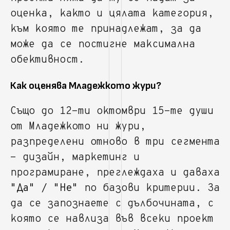
оценка, както и цялата категория,
към която те принадлежат, за да
може да се постигне максимална
обективност.
Как оценява Младежкото жури?
Също до 12-ти октомври 15-те души
от Младежкото ни жури,
разпределени отново в три сегмента
- дизайн, маркетинг и
програмиране, преглеждаха и даваха
"Да" / "Не"
по базови критерии. За
да се запознаете с дълбочината, с
която се навлиза във всеки проект