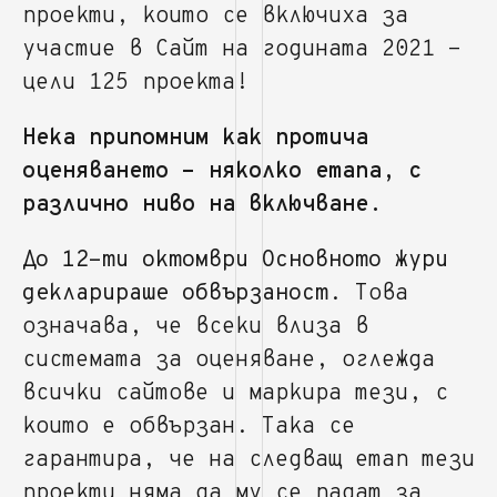
проекти, които се включиха за
участие в Сайт на годината 2021 -
цели 125 проекта!
Нека припомним как протича
оценяването - няколко етапа, с
различно ниво на включване.
До 12-ти октомври Основното жури
декларираше обвързаност.
Това
означава, че всеки влиза в
системата за оценяване, оглежда
всички сайтове и маркира тези, с
които е обвързан. Така се
гарантира, че на следващ етап тези
проекти няма да му се падат за