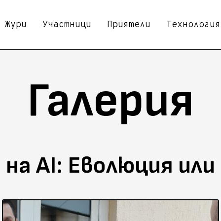
Жури
Участници
Приятели
Технология
Галерия
на AI: Еволюция или