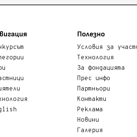
вигация
Полезно
нкурсът
Условия за участ
тегории
Технология
ри
За фондацията
астници
Прес инфо
иятели
Партньори
хнология
Контакти
glish
Реклама
Новини
Галерия