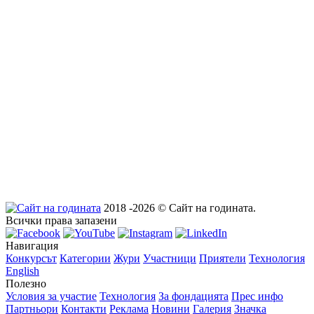
2018 -2026 © Сайт на годината.
Всички права запазени
Навигация
Конкурсът
Категории
Жури
Участници
Приятели
Технология
English
Полезно
Условия за участие
Технология
За фондацията
Прес инфо
Партньори
Контакти
Реклама
Новини
Галерия
Значка