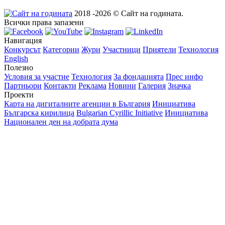
2018 -2026 © Сайт на годината.
Всички права запазени
Навигация
Конкурсът
Категории
Жури
Участници
Приятели
Технология
English
Полезно
Условия за участие
Технология
За фондацията
Прес инфо
Партньори
Контакти
Реклама
Новини
Галерия
Значка
Проекти
Карта на дигиталните агенции в България
Инициатива
Българска кирилица
Bulgarian Cyrillic Initiative
Инициатива
Национален ден на добрата дума