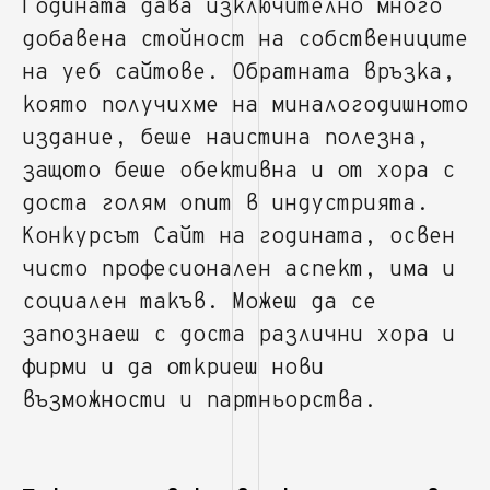
Годината дава изключително много
добавена стойност на собствениците
на уеб сайтове. Обратната връзка,
която получихме на миналогодишното
издание, беше наистина полезна,
защото беше обективна и от хора с
доста голям опит в индустрията.
Конкурсът Сайт на годината, освен
чисто професионален аспект, има и
социален такъв. Можеш да се
запознаеш с доста различни хора и
фирми и да откриеш нови
възможности и партньорства.