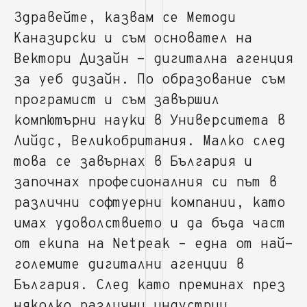
Здравейте, казвам се Методи
Каназирски и съм основател на
Вектори Дизайн - дигитална агенция
за уеб дизайн. По образование съм
програмист и съм завършил
компютърни науки в Университета в
Лийдс, Великобритания. Малко след
това се завърнах в България и
започнах професионалния си път в
различни софтуерни компании, като
имах удоволствието и да бъда част
от екипа на Netpeak – една от най-
големите дигитални агенции в
България. След като преминах през
няколко различни индустрии,