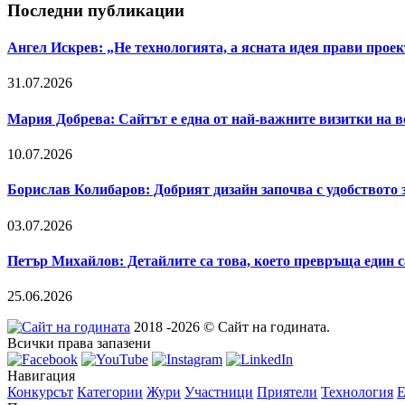
Последни публикации
Ангел Искрев: „Не технологията, а ясната идея прави прое
31.07.2026
Мария Добрева: Сайтът е една от най-важните визитки на в
10.07.2026
Борислав Колибаров: Добрият дизайн започва с удобството 
03.07.2026
Петър Михайлов: Детайлите са това, което превръща един 
25.06.2026
2018 -2026 © Сайт на годината.
Всички права запазени
Навигация
Конкурсът
Категории
Жури
Участници
Приятели
Технология
E