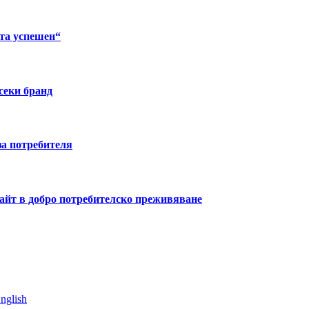
кта успешен“
секи бранд
за потребителя
сайт в добро потребителско преживяване
nglish