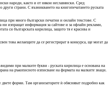
нски народи, както и от някои неславянски. Сред
го други страни. С възникването на книгопечатането руската
лица при много български печатни и онлайн текстове. С
а ни изпращат информация за сайтове и за офлайн реклами,
тата си българската кирилица, защото тя е красива и
свен това желаещите да се регистрират в конкурса, ще могат да
й-видими при малките букви - руската кирилица е основана на
зирана на ръкописното изписване на формата на малките знаци.
 двете форми. Там организаторите ѝ обясняват подробно как