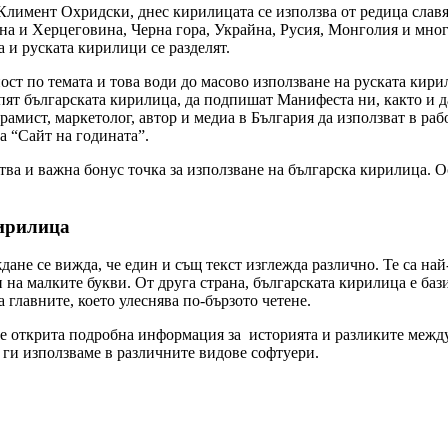
Климент Охридски, днес кирилицата се използва от редица славя
сна и Херцеговина, Черна гора, Украйна, Русия, Монголия и мно
а и руската кирилици се разделят.
ст по темата и това води до масово използване на руската кири
ят българската кирилица, да подпишат Манифеста ни, както и д
мист, маркетолог, автор и медиа в България да използват в рабо
а “Сайт на годината”.
тва и важна бонус точка за използване на българска кирилица. О
кирилица
дане се вижда, че един и същ текст изглежда различно. Те са на
и на малките букви. От друга страна, българската кирилица е ба
 главните, което улеснява по-бързото четене.
е открита подробна информация за историята и разликите между
 ги използваме в различните видове софтуери.