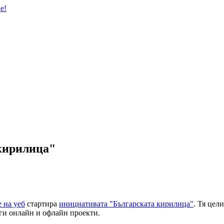
кирилица"
 на уеб
стартира
инициативата "Българската кирилица"
. Тя цел
уги онлайн и офлайн проекти.