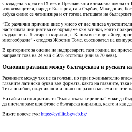
Създадена в края на IX век в Преславската книжовна школа от 
използващите я, наред с България, са и Сърбия, Македония, Бо
азбука силно се латинизира и от тогава пътищата на българскат
“По различни причини днес у много от нас липсва чувствително
настоящата инициатива се обръщаме към всички, които подкреп
създадени на българска кирилица. Каним всеки дизайнер, програ
многообразна” - споделя Жюстин Томс, съосновател на конкурс
В критериите за оценка на надпреварата тази година ще присъс
направят това на 24 май с 50% отстъпка (или за 70 лева).
Основни разлики между българската и руската 
Разликите между тях не са големи, но при по-внимателно вглеж
главните латински букви във формата, както на главните, така 
Те са по-обли, по-уникални и по-лесно разпознаваеми от тези на
На сайта на инициативата “Българската кирилица” може да бъд
да инсталираме шрифтове с българска кирилица, както и как да
Вижте повече тук:
https://cyrillic.bgweb.bg/