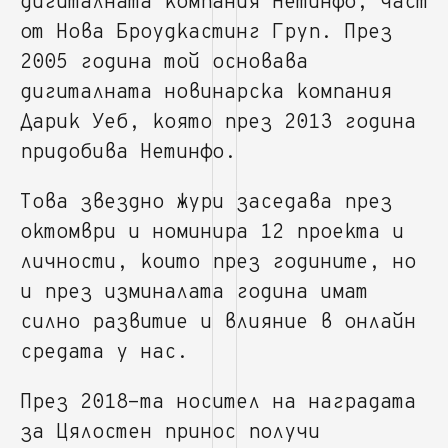
дигиталната компания Нетинфо, част
от Нова Броудкастинг Груп. През
2005 година той основава
дигиталната новинарска компания
Дарик Уеб, която през 2013 година
придобива Нетинфо.
Това звездно жури заседава през
октомври и номинира 12 проекта и
личности, които през годините, но
и през изминалата година имат
силно развитие и влияние в онлайн
средата у нас.
През 2018-та носител на наградата
за Цялостен принос получи