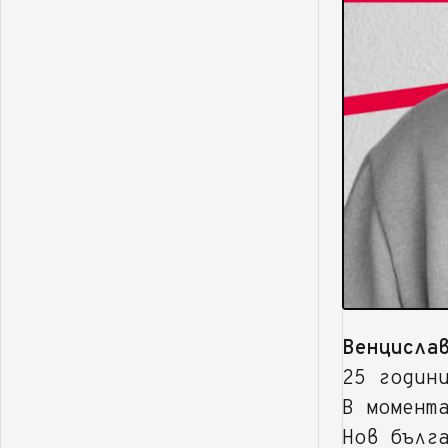
Венцисла
25 годин
В момент
Нов бълг