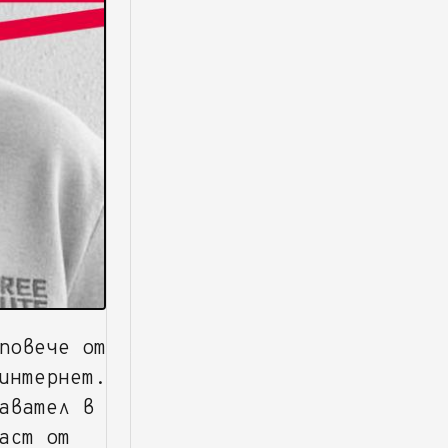
овече от
интернет.
авател в
аст от