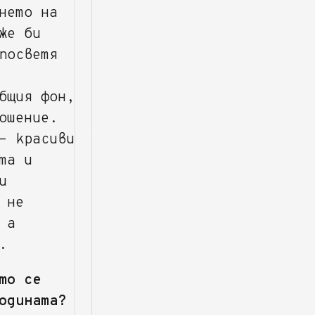
нето на
же би
посветя
бщия фон,
ошение.
- красиви
та и
и
 не
 а
.
то се
одината?