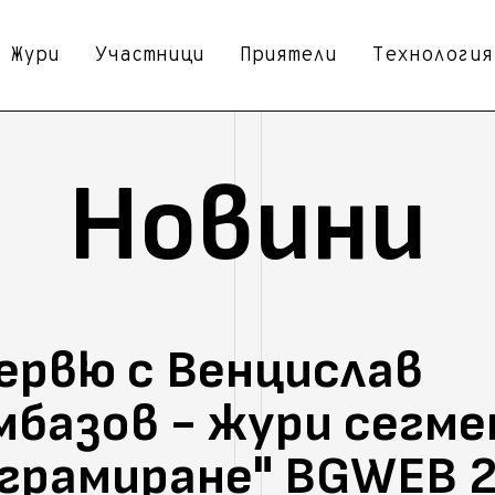
Жури
Участници
Приятели
Технология
Новини
рвю с Венцислав
базов - жури сегм
грамиране" BGWEB 