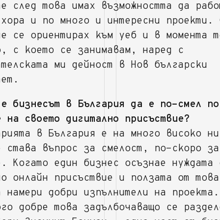
те след това имах възможността да рабо
 хора и по много и интересни проекти. 
че се ориентирах към уеб и в момента т
о, с което се занимавам, наред с
ателската ми дейност в Нов български
тет.
 е бизнесът в България да е по-смел по
е на своето дигитално присъствие?
трията в България е на много високо ни
е става въпрос за смелост, по-скоро за
е. Когато един бизнес осъзнае нуждата 
но онлайн присъствие и ползата от това
а намери добри изпълнители на проекта.
ого добре това задълбочаващо се раздел