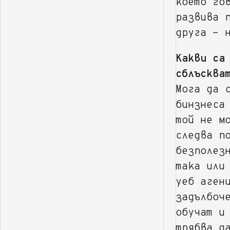
което го
развива 
друга - 
Какви са
сблъсква
Мога да 
бинзнеса
той не м
следва п
безполез
така или
уеб аген
задълбоч
обучат и
трябва д