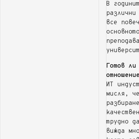
В години
различни
все пове
основнот
преподав
универси
Готов ли
отношени
ИТ индус
мисля, ч
разбиран
качестве
трудно д
вижда мн