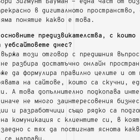
вори Зигмунт Бауман - една част от биз
прекрасно в дигиталното пространство, 
няма понятие какво е това.
 основните предизвикателства, с които 
т уебсайтовете днес?
свържа този отговор с предишния въпрос
 не разбира достатъчно онлайн простран
оже да формулира правилно целите и от 
оявата на сайтове, които са скучни, ед
ни. А това допълнително подкопава инте
 иначе не много заинтересовения бизнес
ции и разработчици също рядко са подго
ена комуникация с клиентите си, в коят
 заедно с тях да постигнат яснота какв
а се направи.