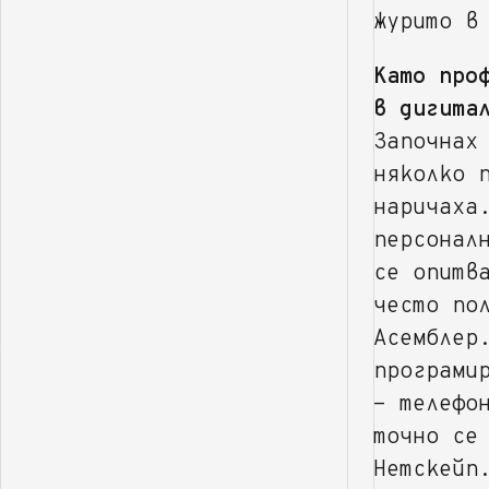
журито в
Като про
в дигита
Започнах
няколко 
наричаха
персонал
се опитв
често по
Асемблер
програми
- телефо
точно се
Нетскейп