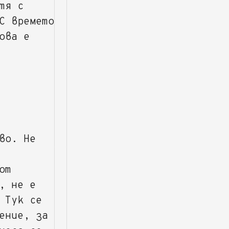
тя с
С времето
ова е
во. Не
от
, не е
 Тук се
ение, за