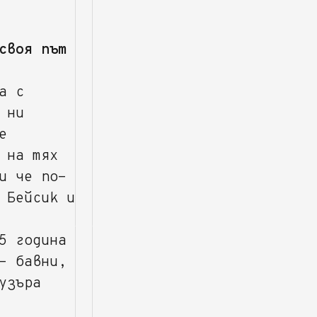
своя път
а с
 ни
е
 на тях
и че по-
 Бейсик и
5 година
- бавни,
узъра