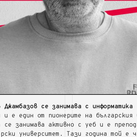
в Джамбазов се занимава с информатика
п
и и е един от пионерите на българския 
а се занимава активно с уеб и е препод
арски университет. Тази година той е ч