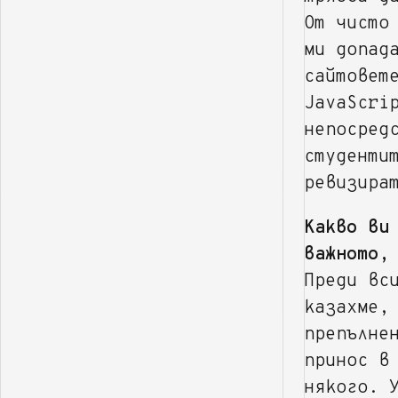
От чисто
ми допад
сайтовет
JavaScri
непосред
студенти
ревизира
Какво ви
важното,
Преди вс
казахме,
препълне
принос в
някого. 