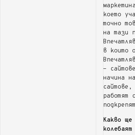
маркетин
което уч
точно то
на тази 
Впечатля
в които 
Впечатля
- сайтов
начина н
сайтове,
работят 
подкрепя
Какво ще
колебаят