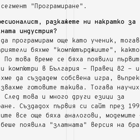
 сегмент "Програмиране".
фесионалист, разкажете ни накратко за 
лната индустрия?
 да програмирам още като ученик, тогав
приятели бяхме "компютърджиите", както
. По това време се бяха появили първит
ни компютри в България - Правец 82 - и
ахме да създадем собсвена игра, въпрек
лзвахме готовите такива. Тогава научих
. След това и много други езици за
ране. Създадох първия си сайт през 199
ните все още бяха аналогови, модемите 
 беше появила "златната" версия на бра
.