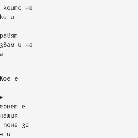
 които не
ки и
равят
звам и на
а
Кое е
е
ернет е
нашия
 поне за
н и