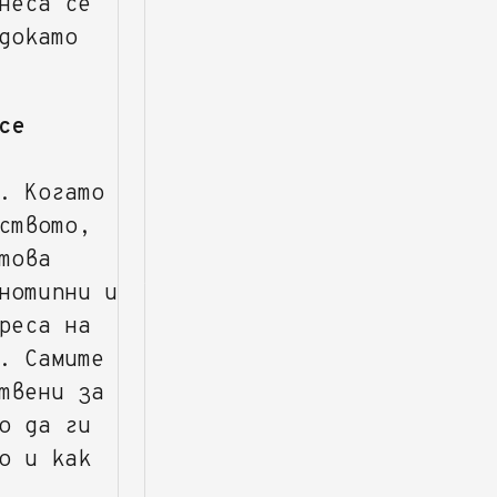
неса се
докато
се
. Когато
ството,
това
нотипни и
реса на
. Самите
твени за
о да ги
о и как