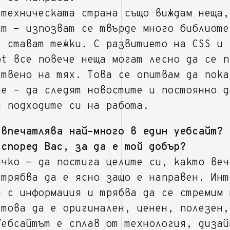
 техническата страна също виждам неща,
ат - изпозват се твърде много библиоте
е стават тежки. С развитието на CSS и
pt все повече неща могат лесно да се п
ствено на тях. Това се опитвам да пока
те – да следят новостите и постоянно д
т подходите си на работа.
 впечатлява най-много в един уебсайт? 
 според Вас, за да е той добър?
ичко - да постига целите си, както веч
 трябва да е ясно защо е направен. Инт
н с информация и трябва да се стремим 
 това да е оригинален, ценен, полезен,
Уебсайтът е сплав от технология, дизай