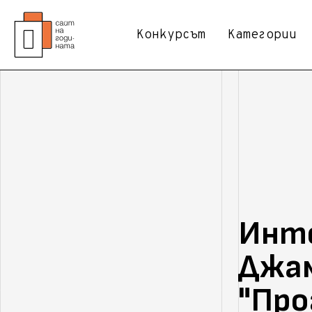
Конкурсът
Категории
Инте
Джам
"Про