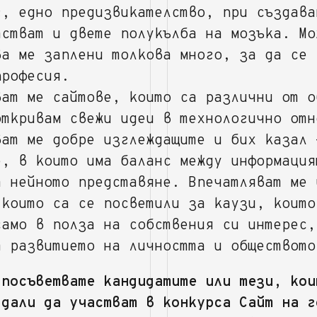
г, едно предизвикателство, при създава
астват и двете полукълба на мозъка. Мо
ва ме заплени толкова много, за да се 
професия.
ват ме сайтове, които са различни от о
откривам свежи идеи в технологично отн
ват ме добре изглеждащите и бих казал 
е, в които има баланс между информация
а нейното представяне. Впечатляват ме 
 които са се посветили за каузи, които
само в полза на собствения си интерес,
т развитието на личността и обществото
 посъветвате кандидатите или тези, кои
 дали да участват в конкурса Сайт на г