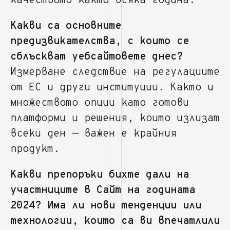
качеството както всяка година.
Какви са основните
предизвикателства, с които се
сблъскват уебсайтовете днес?
Измерване следствие на регулациите
от ЕС и други институции. Както и
множеството опции като готови
платформи и решения, които излизат
всеки ден — важен е крайния
продукт.
Какви препоръки бихте дали на
участниците в Сайт на годината
2024? Има ли нови тенденции или
технологии, които са ви впечатлили