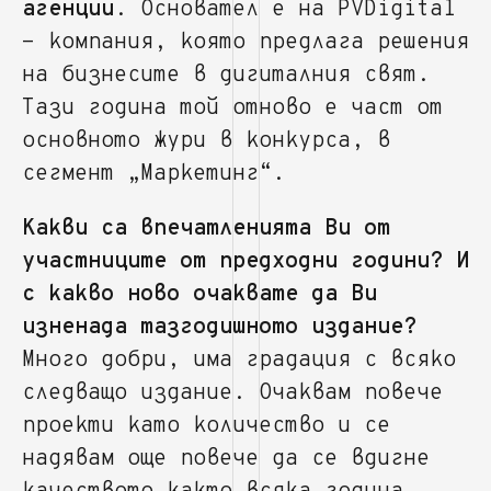
агенции
. Основател е на PVDigital
- компания, която предлага решения
на бизнесите в дигиталния свят.
Тази година той отново е част от
основното жури в конкурса, в
сегмент „Маркетинг“.
Какви са впечатленията Ви от
участниците от предходни години? И
с какво ново очаквате да Ви
изненада тазгодишното издание?
Много добри, има градация с всяко
следващо издание. Очаквам повече
проекти като количество и се
надявам още повече да се вдигне