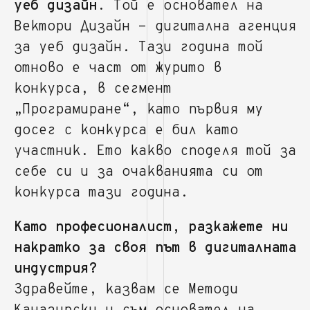
уеб дизайн
. Той е основател на
Вектори Дизайн - дигитална агенция
за уеб дизайн. Тази година той
отново е част от журито в
конкурса, в сегмент
„Програмиране“, като първия му
досег с конкурса е бил като
участник. Ето какво споделя той за
себе си и за очакванията си от
конкурса тази година.
Като професионалист, разкажете ни
накратко за своя път в дигиталната
индустрия?
Здравейте, казвам се Методи