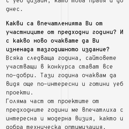
с уеб дизайн, като това правя и до
днес.
Какви са впечатленията Ви от
участниците от предходни години? И
с какво ново очаквате да Ви
изненада тазгодишното издание?
Всяка следваща година, сайтовете
участващи в конкурса стават все
по-добри. Тази година очаквам да
видя още по-интересни и готини уеб
проекти.
Голяма част от проектите от
предходните години ме впечатлиха с
интересна и модерна визия, както и
добра техническа оптимизация.