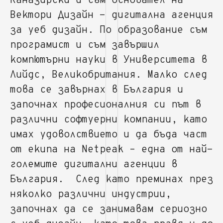
Каназирски и съм основател на
Вектори Дизайн - дигитална агенция
за уеб дизайн. По образование съм
програмист и съм завършил
компютърни науки в Университета в
Лийдс, Великобритания. Малко след
това се завърнах в България и
започнах професионалния си път в
различни софтуерни компании, като
имах удоволствието и да бъда част
от екипа на Netpeak – една от най-
големите дигитални агенции в
България. След като преминах през
няколко различни индустрии,
започнах да се занимавам сериозно