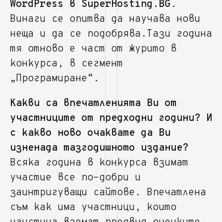
WordPress в SuperHosting.BG
.
Винаги се опитва да научава нови
неща и да се подобрява.Тази година
тя отново е част от журито в
конкурса, в сегмент
„Програмиране“.
Какви са впечатленията Ви от
участниците от предходни години? И
с какво ново очаквате да Ви
изненада тазгодишното издание?
Всяка година в конкурса взимат
участие все по-добри и
заинтригуващи сайтове. Впечатлена
съм как има участници, които