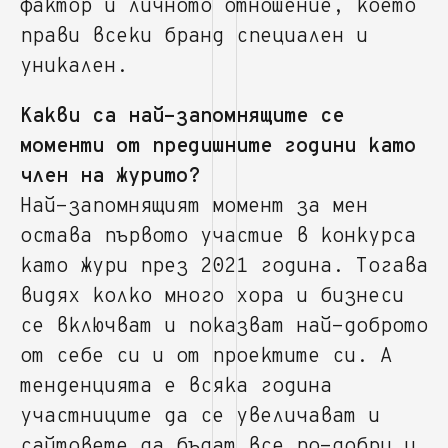
фактор и личното отношение, което
прави всеки бранд специален и
уникален.
Какви са най-запомнящите се
моменти от предишните години като
член на журито?
Най-запомнящият момент за мен
остава първото участие в конкурса
като жури през 2021 година. Тогава
видях колко много хора и бизнеси
се включват и показват най-доброто
от себе си и от проектите си. А
тенденцията е всяка година
участниците да се увеличават и
сайтовете да бъдат все по-добри и