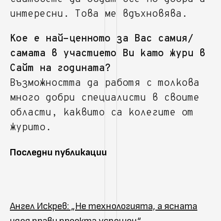
интересни. Това ме вдъхновява.
Кое е най-ценното за Вас самия/
самата в участието Ви като жури в
Сайт на годината?
Възможността да работя с толкова
много добри специалисти в своите
области, каквито са колегите от
журито.
Последни публикации
Ангел Искрев: „Не технологията, а ясната
идея прави проекта успешен“