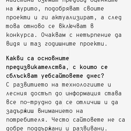
наистина вземат предвид оценките
на журито, подобряват своите
проекти и ги актуализират, а след
това отново се включват в
конкурса. Очаквам с нетърпение да
видя и таз годишните проекти.
Какви са основните
предизвикателства, с които се
сблъскват уебсайтовете днес?
С развитието на технологиите и
лесния достъп до информация става
все по-трудно да се отличиш и да
задържиш вниманието на
потребителя. Често сайтовете не са
добре поддържани и развивани.