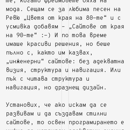
те, когато фреймовете бяха на
мода. Сещам се за любима песен на
Ревю „Цветя от края на 80-те“ и с
усмивка добавям – „Сайтове от края
на 90-те“ :-) И по това време
имаше красиви решения, но беше
пълно с, както им казвах,
„инженерни“ сайтове: без адекватна
визия, структура и навигация. Или
пък с читава структура и
навигация, но дразнещ дизайн.
Установих, че ако искам да се
развивам и да създавам стилни
сайтове, то освен програмирането е