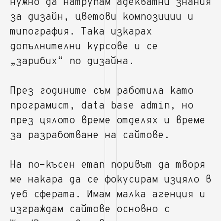
нужно да натрупам адекватни знания
за дизайн, цветови композиции и
типография. Така изкарах
допълнителни курсове и се
„зарибих“ по дизайна.
През годините съм работила като
програмист, data base admin, но
през цялото време отделях и време
за разработване на сайтове.
На по-късен етап поривът да творя
ме накара да се фокусирам изцяло в
уеб сферата. Имам малка агенция и
изграждам сайтове основно с