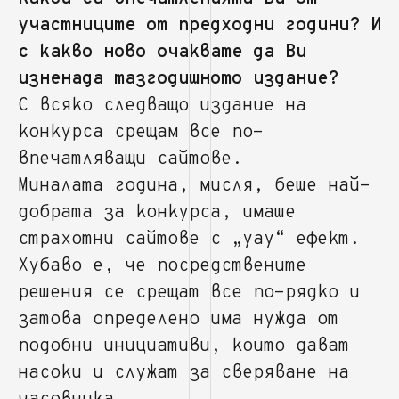
участниците от предходни години? И
с какво ново очаквате да Ви
изненада тазгодишното издание?
С всяко следващо издание на
конкурса срещам все по-
впечатляващи сайтове.
Миналата година, мисля, беше най-
добрата за конкурса, имаше
страхотни сайтове с „уау“ ефект.
Хубаво е, че посредствените
решения се срещат все по-рядко и
затова определено има нужда от
подобни инициативи, които дават
насоки и служат за сверяване на