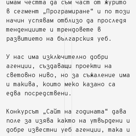
имам честта да съм част от журито
в сегмент „Програмиране“ и по този
начин успявам отблизо да проследя
тенденциите и трендовете в
развитието на българския уеб.
У нас има изключително добри
агенции, създаващи проекти на
световно ниво, но за съжаление има
и такива, които меко казано са
едва посредствени.
Конкурсът „Сайт на годината“ дава
поле за изява както на утвърдени и
добре известни уеб агенции, така и