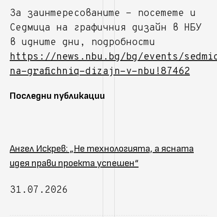
За заинтересованите - посетете и
Седмица на графичния дизайн в НБУ
в идните дни, подробности
https://news.nbu.bg/bg/events/sedmi
na-grafichniq-dizajn-v-nbu!87462
Последни публикации
Ангел Искрев: „Не технологията, а ясната
идея прави проекта успешен“
31.07.2026