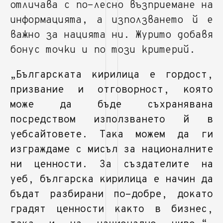
отличава с по-лесно възприемане на
информацията, а използването й е
важно за нацията ни. Журито добавя
бонус точки и по този критерий.
„Българската кирилица е гордост,
призвание и отговорност, която
може да бъде съхранявана
посредством използването й в
уебсайтовете. Така можем да ги
изграждаме с мисъл за националните
ни ценности. За създателите на
уеб, българска кирилица е начин да
бъдат разбирани по-добре, докато
градят ценности както в бизнес,