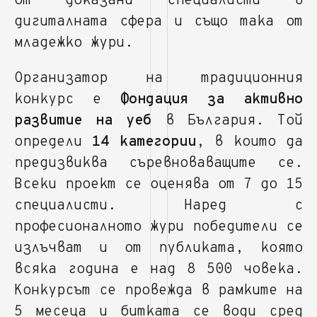
от доказани специалисти в
дигиталната сфера и също така от
младежко жури.
Организатор на традиционния
конкурс е
Фондация за активно
развитие на уеб
в България. Той
определи
14 категории
, в които да
предизвиква съревноваващите се.
Всеки проект се оценява от 7 до 15
специалисти. Наред с
професионалното жури победители се
излъчват и от публиката, която
всяка година е над 8 500 човека.
Конкурсът се провежда в рамките на
5 месеца и битката се води сред