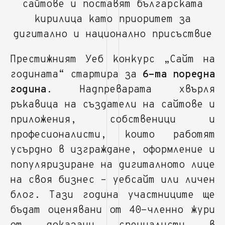
сайтове и поставят българската
кирилица като приоритет за
дигитално и национално присъствие
Престижният Уеб конкурс „Сайт на
годината“ стартира за
6-та поредна
година
. Надпреварата хвърля
ръкавица на създатели на сайтове и
приложения, собственици и
професионалисти, които работят
усърдно в изграждане, оформление и
популяризиране на дигиталното лице
на своя бизнес – уебсайт или личен
блог. Тази година участниците ще
бъдат оценявани от 40-членно жури