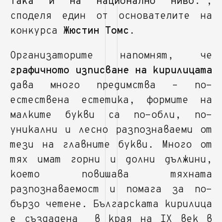
така и на национално ниво.“
,
споделя един от основателите на
конкурса
Жюстин Томс
.
Организаторите напомнят, че
графичното изписване на кирилицата
дава много предимства – по-
естествена естетика, формите на
малките букви са по-обли, по-
уникални и лесно разпознаваеми от
тези на главните букви. Много от
тях имат горни и долни дължини,
което повишава тяхната
разпознаваемост и помага за по-
бързо четене. Българската кирилица
е създадена в края на IX век в