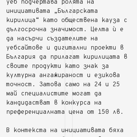
уеб подчертава ролята на
инициативата „Българската
кирилица“ като обществена кауза с
дългосрочна значимост. Целта ѝ е
да насърчи създателите на
уебсайтове и дигитални проекти в
България да прилагат кирилицата в
своите продукти като знак за
културна ангажираност и езикова
точност. Затова само на 24 и 25
май специалистите могат да
кандидастват в конкурса на
преференциалната цена от 150 лв.
В контекста на инициативата бяха